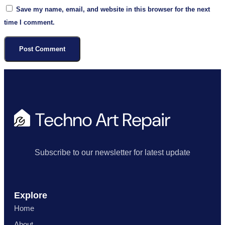
Save my name, email, and website in this browser for the next
time I comment.
Subscribe to our newsletter for latest update
Explore
Home
About