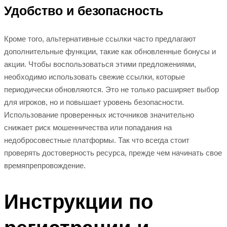
Удобство и безопасность
Кроме того, альтернативные ссылки часто предлагают
дополнительные функции, такие как обновленные бонусы и
акции. Чтобы воспользоваться этими предложениями,
необходимо использовать свежие ссылки, которые
периодически обновляются. Это не только расширяет выбор
для игроков, но и повышает уровень безопасности.
Использование проверенных источников значительно
снижает риск мошенничества или попадания на
недобросовестные платформы. Так что всегда стоит
проверять достоверность ресурса, прежде чем начинать свое
времяпрепровождение.
Инструкции по