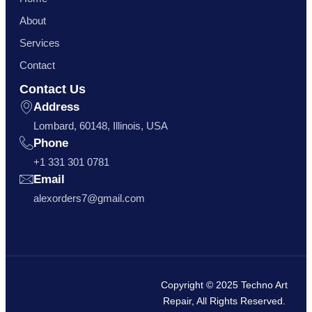
About
Services
Contact
Contact Us
Address
Lombard, 60148, Illinois, USA
Phone
+1 331 301 0781
Email
alexorders7@gmail.com
Copyright © 2025 Techno Art
Repair, All Rights Reserved.