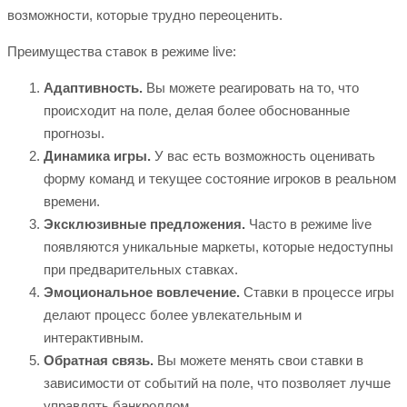
возможности, которые трудно переоценить.
Преимущества ставок в режиме live:
Адаптивность.
Вы можете реагировать на то, что
происходит на поле, делая более обоснованные
прогнозы.
Динамика игры.
У вас есть возможность оценивать
форму команд и текущее состояние игроков в реальном
времени.
Эксклюзивные предложения.
Часто в режиме live
появляются уникальные маркеты, которые недоступны
при предварительных ставках.
Эмоциональное вовлечение.
Ставки в процессе игры
делают процесс более увлекательным и
интерактивным.
Обратная связь.
Вы можете менять свои ставки в
зависимости от событий на поле, что позволяет лучше
управлять банкроллом.