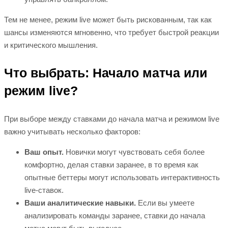
Тем не менее, режим live может быть рискованным, так как
шансы изменяются мгновенно, что требует быстрой реакции
и критического мышления.
Что выбрать: Начало матча или
режим live?
При выборе между ставками до начала матча и режимом live
важно учитывать несколько факторов:
Ваш опыт.
Новички могут чувствовать себя более
комфортно, делая ставки заранее, в то время как
опытные беттеры могут использовать интерактивность
live-ставок.
Ваши аналитические навыки.
Если вы умеете
анализировать команды заранее, ставки до начала