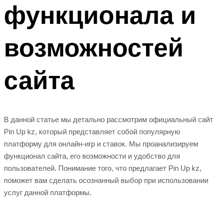
функционала и
возможностей
сайта
В данной статье мы детально рассмотрим официальный сайт
Pin Up kz, который представляет собой популярную
платформу для онлайн-игр и ставок. Мы проанализируем
функционал сайта, его возможности и удобство для
пользователей. Понимание того, что предлагает Pin Up kz,
поможет вам сделать осознанный выбор при использовании
услуг данной платформы.