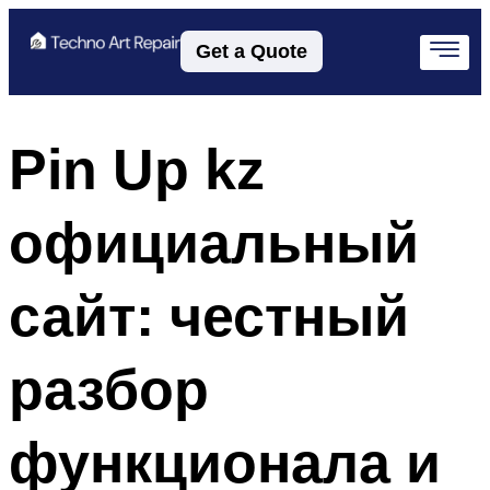
Get a Quote
Pin Up kz
официальный
сайт: честный
разбор
функционала и