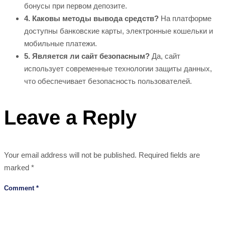
бонусы при первом депозите.
4. Каковы методы вывода средств?
На платформе
доступны банковские карты, электронные кошельки и
мобильные платежи.
5. Является ли сайт безопасным?
Да, сайт
использует современные технологии защиты данных,
что обеспечивает безопасность пользователей.
Leave a Reply
Your email address will not be published.
Required fields are
marked
*
Comment
*