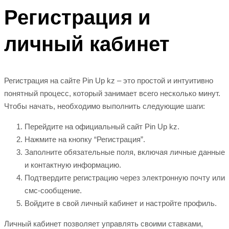
Регистрация и
личный кабинет
Регистрация на сайте Pin Up kz – это простой и интуитивно
понятный процесс, который занимает всего несколько минут.
Чтобы начать, необходимо выполнить следующие шаги:
Перейдите на официальный сайт Pin Up kz.
Нажмите на кнопку “Регистрация”.
Заполните обязательные поля, включая личные данные
и контактную информацию.
Подтвердите регистрацию через электронную почту или
смс-сообщение.
Войдите в свой личный кабинет и настройте профиль.
Личный кабинет позволяет управлять своими ставками,