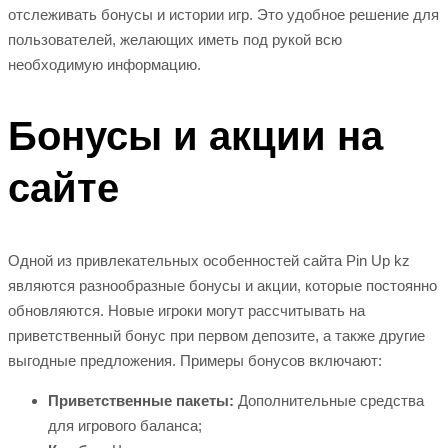
отслеживать бонусы и истории игр. Это удобное решение для
пользователей, желающих иметь под рукой всю
необходимую информацию.
Бонусы и акции на
сайте
Одной из привлекательных особенностей сайта Pin Up kz
являются разнообразные бонусы и акции, которые постоянно
обновляются. Новые игроки могут рассчитывать на
приветственный бонус при первом депозите, а также другие
выгодные предложения. Примеры бонусов включают:
Приветственные пакеты:
Дополнительные средства
для игрового баланса;