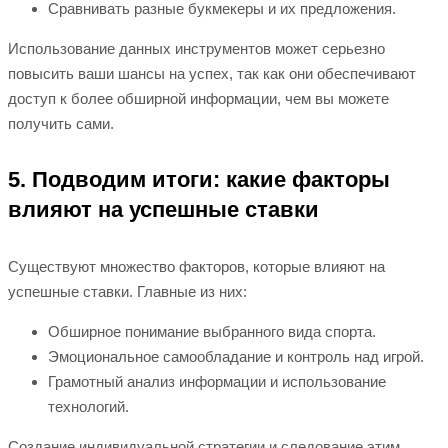
Сравнивать разные букмекеры и их предложения.
Использование данных инструментов может серьезно
повысить ваши шансы на успех, так как они обеспечивают
доступ к более обширной информации, чем вы можете
получить сами.
5. Подводим итоги: какие факторы
влияют на успешные ставки
Существуют множество факторов, которые влияют на
успешные ставки. Главные из них:
Обширное понимание выбранного вида спорта.
Эмоциональное самообладание и контроль над игрой.
Грамотный анализ информации и использование
технологий.
Создание индивидуальной стратегии и следование этим