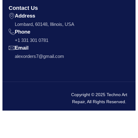
Contact Us
Address
Lombard, 60148, Illinois, USA
Phone
+1 331 301 0781
Email
alexorders7@gmail.com
Copyright © 2025 Techno Art
Repair, All Rights Reserved.