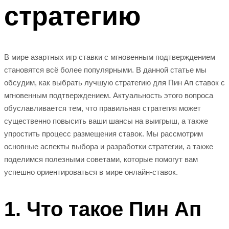
стратегию
В мире азартных игр ставки с мгновенным подтверждением
становятся всё более популярными. В данной статье мы
обсудим, как выбрать лучшую стратегию для Пин Ап ставок с
мгновенным подтверждением. Актуальность этого вопроса
обуславливается тем, что правильная стратегия может
существенно повысить ваши шансы на выигрыш, а также
упростить процесс размещения ставок. Мы рассмотрим
основные аспекты выбора и разработки стратегии, а также
поделимся полезными советами, которые помогут вам
успешно ориентироваться в мире онлайн-ставок.
1. Что такое Пин Ап