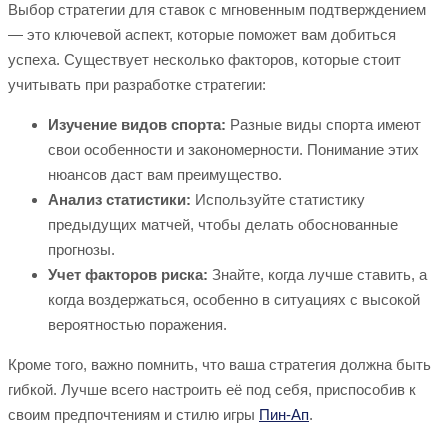
Выбор стратегии для ставок с мгновенным подтверждением
— это ключевой аспект, которые поможет вам добиться
успеха. Существует несколько факторов, которые стоит
учитывать при разработке стратегии:
Изучение видов спорта:
Разные виды спорта имеют
свои особенности и закономерности. Понимание этих
нюансов даст вам преимущество.
Анализ статистики:
Используйте статистику
предыдущих матчей, чтобы делать обоснованные
прогнозы.
Учет факторов риска:
Знайте, когда лучше ставить, а
когда воздержаться, особенно в ситуациях с высокой
вероятностью поражения.
Кроме того, важно помнить, что ваша стратегия должна быть
гибкой. Лучше всего настроить её под себя, приспособив к
своим предпочтениям и стилю игры
Пин-Ап
.