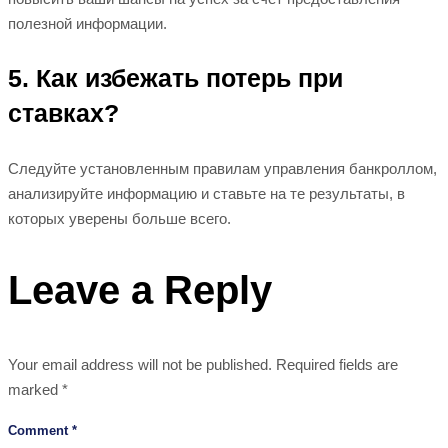
полезной информации.
5. Как избежать потерь при
ставках?
Следуйте установленным правилам управления банкроллом,
анализируйте информацию и ставьте на те результаты, в
которых уверены больше всего.
Leave a Reply
Your email address will not be published.
Required fields are
marked
*
Comment
*