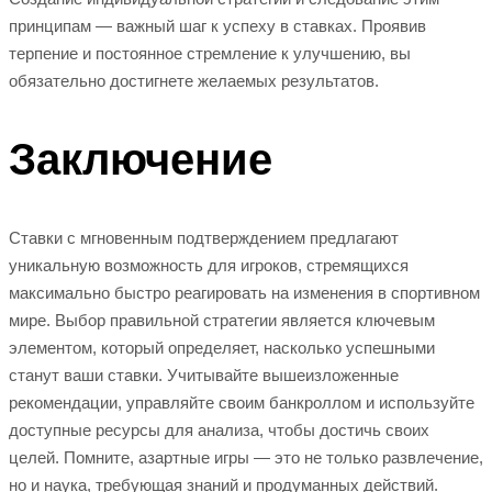
принципам — важный шаг к успеху в ставках. Проявив
терпение и постоянное стремление к улучшению, вы
обязательно достигнете желаемых результатов.
Заключение
Ставки с мгновенным подтверждением предлагают
уникальную возможность для игроков, стремящихся
максимально быстро реагировать на изменения в спортивном
мире. Выбор правильной стратегии является ключевым
элементом, который определяет, насколько успешными
станут ваши ставки. Учитывайте вышеизложенные
рекомендации, управляйте своим банкроллом и используйте
доступные ресурсы для анализа, чтобы достичь своих
целей. Помните, азартные игры — это не только развлечение,
но и наука, требующая знаний и продуманных действий.