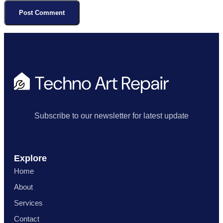
Subscribe to our newsletter for latest update
Explore
Home
About
Services
Contact