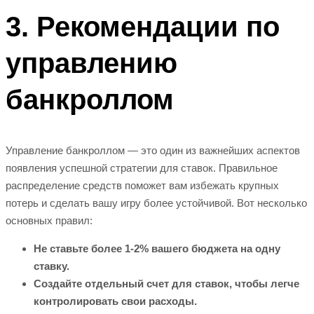
3. Рекомендации по
управлению
банкроллом
Управление банкроллом — это один из важнейших аспектов
появления успешной стратегии для ставок. Правильное
распределение средств поможет вам избежать крупных
потерь и сделать вашу игру более устойчивой. Вот несколько
основных правил:
Не ставьте более 1-2% вашего бюджета на одну
ставку.
Создайте отдельный счет для ставок, чтобы легче
контролировать свои расходы.