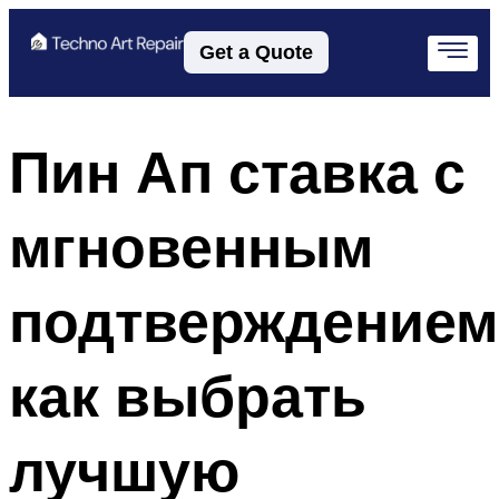
Get a Quote
Пин Ап ставка с
мгновенным
подтверждением
как выбрать
лучшую