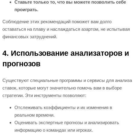
Ставьте только то, что вы можете позволить себе
проиграть.
Соблюдение этих рекомендаций поможет вам долго
оставаться на плаву и наслаждаться азартом, не испытывая
финансовых затруднений.
4. Использование анализаторов и
прогнозов
Существуют специальные программы и сервисы для анализа
ставок, которые могут значительно помочь вам в выборе
стратегии. Эти инструменты позволяют:
Отслеживать коэффициенты и их изменения в
реальном времени.
Оценивать экспертные прогнозы и анализировать
информацию о командах или игроках.