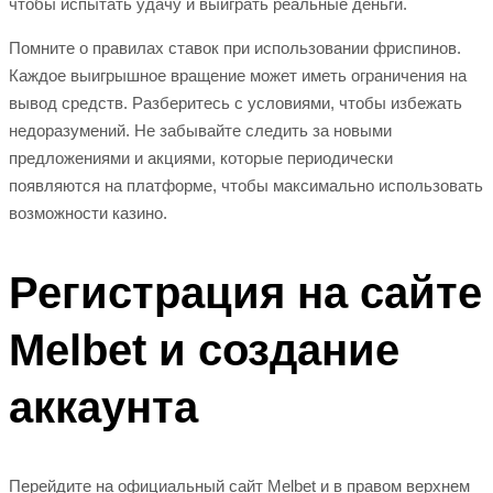
чтобы испытать удачу и выиграть реальные деньги.
Помните о правилах ставок при использовании фриспинов.
Каждое выигрышное вращение может иметь ограничения на
вывод средств. Разберитесь с условиями, чтобы избежать
недоразумений. Не забывайте следить за новыми
предложениями и акциями, которые периодически
появляются на платформе, чтобы максимально использовать
возможности казино.
Регистрация на сайте
Melbet и создание
аккаунта
Перейдите на официальный сайт Melbet и в правом верхнем