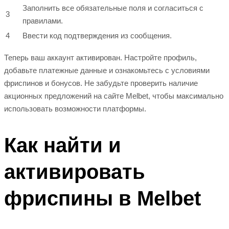
Заполнить все обязательные поля и согласиться с
3
правилами.
4
Ввести код подтверждения из сообщения.
Теперь ваш аккаунт активирован. Настройте профиль,
добавьте платежные данные и ознакомьтесь с условиями
фриспинов и бонусов. Не забудьте проверить наличие
акционных предложений на сайте Melbet, чтобы максимально
использовать возможности платформы.
Как найти и
активировать
фриспины в Melbet