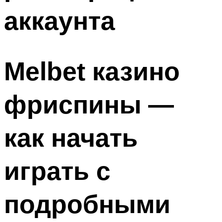
аккаунта
Melbet казино
фриспины —
как начать
играть с
подробными