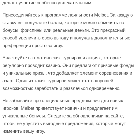
делает участие особенно увлекательным.
Присоединяйтесь к программе лояльности Melbet. За каждую
ставку вы получаете баллы, которые можно обменять на
бонусы, фриспины или реальные деньги. Это прекрасный
способ увеличить свою выгоду и получать дополнительные
преференции просто за игру.
Участвуйте в тематических турнирах и акциях, которые
регулярно проводит казино. Они предлагают призовые фонды
и уникальные призы, что добавляет элемент соревнования и
азарт. Один из таких турниров может стать хорошей
возможностью заработать и развлечься одновременно.
Не забывайте про специальные предложения для новых
игроков. Melbet приветствует новички и предлагает им
уникальные бонусы. Следите за обновлениями на сайте,
чтобы не упустить выгодные предложения, которые могут
изменить вашу игру.