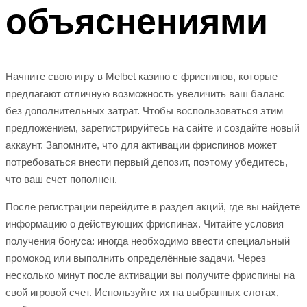
объяснениями
Начните свою игру в Melbet казино с фриспинов, которые
предлагают отличную возможность увеличить ваш баланс
без дополнительных затрат. Чтобы воспользоваться этим
предложением, зарегистрируйтесь на сайте и создайте новый
аккаунт. Запомните, что для активации фриспинов может
потребоваться внести первый депозит, поэтому убедитесь,
что ваш счет пополнен.
После регистрации перейдите в раздел акций, где вы найдете
информацию о действующих фриспинах. Читайте условия
получения бонуса: иногда необходимо ввести специальный
промокод или выполнить определённые задачи. Через
несколько минут после активации вы получите фриспины на
свой игровой счет. Используйте их на выбранных слотах,