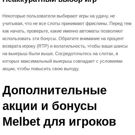
Некоторые пользователи выбирают игры на удачу, не
учитывая, что не все слоты принимают фриспины. Перед тем
как начать, проверьте, какие именно автоматы позволяют
использовать эти бонусы. Обратите внимание на процент
возврата игроку (RTP) и волатильность, чтобы ваши шансы
на выигрыш были выше. Сосредоточьтесь на слотах, в
которых максимальный выигрыш совпадает с условиями
акции, чтобы повысить свою выгоду.
Дополнительные
акции и бонусы
Melbet для игроков