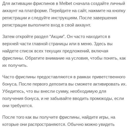
Для активации фриспинов в Melbet сначала создайте личный
аккаунт на платформе. Перейдите на сайт, нажмите на кнопку
регистрации и следуйте инструкциям. После завершения
регистрации выполните вход в свой аккаунт.
Затем откройте раздел “Акции”. Он часто находится в
верхней части главной страницы или в меню. Здесь вы
найдете список всех текущих предложений, включая
фриспины. Обратите внимание на условия, чтобы понять, как
их получить.
Часто фриспины предоставляются в рамках приветственного
бонуса. После первого депозита вы сможете активировать их.
Убедитесь, что вы внесли сумму, необходимую для
получения бонуса, и не забывайте вводить промокоды, если
они требуются.
После того как вы получите фриспины, найдите игры, на
которые они распространяются. Обычно можно увидеть