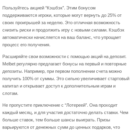
Пользуйтесь акцией “Кэшбэк”. Этим бонусом
поддерживаются игроки, которые могут вернуть до 25% от
своих проигрышей за неделю. Это отличная возможность
снизить риски и продолжить игру с новыми силами. Кэшбэк
автоматически начисляется на ваш баланс, что упрощает
процесс его получения.
Расширяйте свои возможности с помощью акций на депозит.
Melbet регулярно предлагает бонусы на первый и повторные
депозиты. Например, при первом пополнении счета можно
получить 100% от суммы. Это сильно увеличивает стартовый
капитал и открывает доступ к дополнительным играм и
слотам.
Не пропустите приключение с “Лотереей”. Она проходит
каждый месяц, и для участия достаточно делать ставки. Чем
больше ставок, тем больше шансы выиграть. Призы
варьируются от денежных сумм до ценных подарков, что