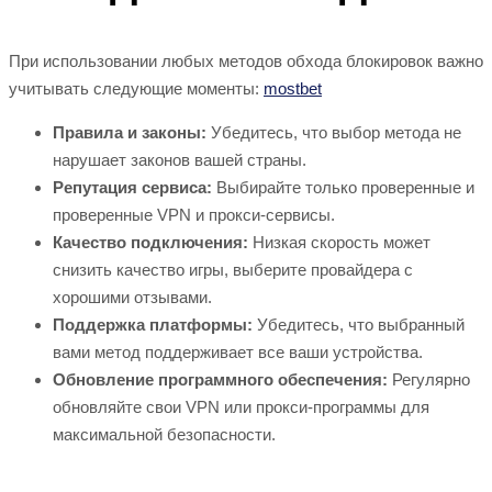
При использовании любых методов обхода блокировок важно
учитывать следующие моменты:
mostbet
Правила и законы:
Убедитесь, что выбор метода не
нарушает законов вашей страны.
Репутация сервиса:
Выбирайте только проверенные и
проверенные VPN и прокси-сервисы.
Качество подключения:
Низкая скорость может
снизить качество игры, выберите провайдера с
хорошими отзывами.
Поддержка платформы:
Убедитесь, что выбранный
вами метод поддерживает все ваши устройства.
Обновление программного обеспечения:
Регулярно
обновляйте свои VPN или прокси-программы для
максимальной безопасности.