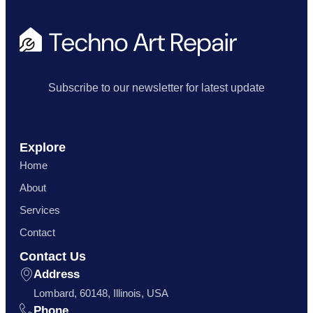
Subscribe to our newsletter for latest update
Explore
Home
About
Services
Contact
Contact Us
Address
Lombard, 60148, Illinois, USA
Phone