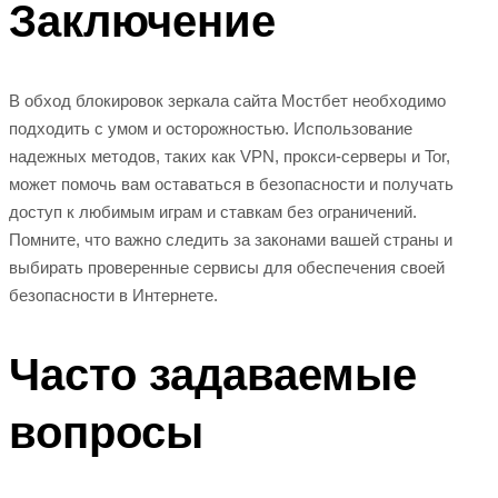
Заключение
В обход блокировок зеркала сайта Мостбет необходимо
подходить с умом и осторожностью. Использование
надежных методов, таких как VPN, прокси-серверы и Tor,
может помочь вам оставаться в безопасности и получать
доступ к любимым играм и ставкам без ограничений.
Помните, что важно следить за законами вашей страны и
выбирать проверенные сервисы для обеспечения своей
безопасности в Интернете.
Часто задаваемые
вопросы