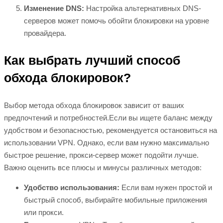
Изменение DNS:
Настройка альтернативных DNS-
серверов может помочь обойти блокировки на уровне
провайдера.
Как выбрать лучший способ
обхода блокировок?
Выбор метода обхода блокировок зависит от ваших
предпочтений и потребностей.Если вы ищете баланс между
удобством и безопасностью, рекомендуется остановиться на
использовании VPN. Однако, если вам нужно максимально
быстрое решение, прокси-сервер может подойти лучше.
Важно оценить все плюсы и минусы различных методов:
Удобство использования:
Если вам нужен простой и
быстрый способ, выбирайте мобильные приложения
или прокси.