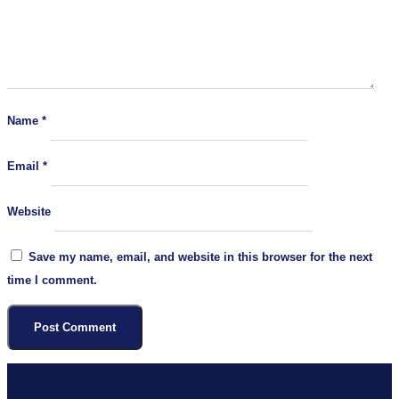
Name
*
Email
*
Website
Save my name, email, and website in this browser for the next
time I comment.