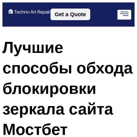
Get a Quote
Лучшие
способы обхода
блокировки
зеркала сайта
Мостбет