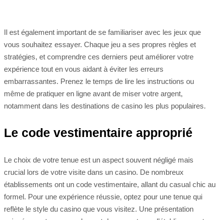
Il est également important de se familiariser avec les jeux que
vous souhaitez essayer. Chaque jeu a ses propres règles et
stratégies, et comprendre ces derniers peut améliorer votre
expérience tout en vous aidant à éviter les erreurs
embarrassantes. Prenez le temps de lire les instructions ou
même de pratiquer en ligne avant de miser votre argent,
notamment dans les destinations de casino les plus populaires.
Le code vestimentaire approprié
Le choix de votre tenue est un aspect souvent négligé mais
crucial lors de votre visite dans un casino. De nombreux
établissements ont un code vestimentaire, allant du casual chic au
formel. Pour une expérience réussie, optez pour une tenue qui
reflète le style du casino que vous visitez. Une présentation