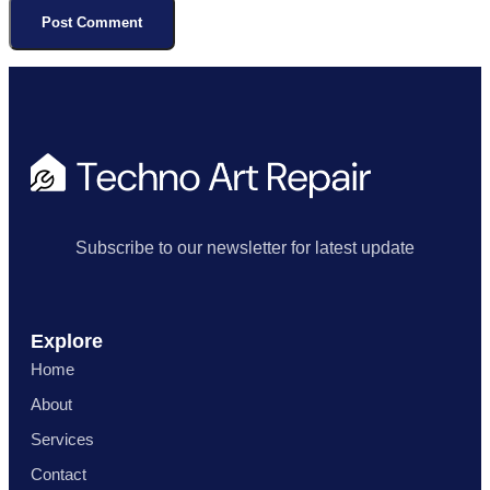
Subscribe to our newsletter for latest update
Explore
Home
About
Services
Contact