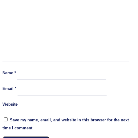
Name
*
Email
*
Website
Save my name, email, and website in this browser for the next
time I comment.