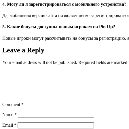
4. Могу ли я зарегистрироваться с мобильного устройства?
Да, мобильная версия сайта позволяет легко зарегистрироватьс
5. Какие бонусы доступны новым игрокам на Pin Up?
Новые игроки могут рассчитывать на бонусы за регистрацию, 
Leave a Reply
Your email address will not be published.
Required fields are marked
Comment
*
Name
*
Email
*