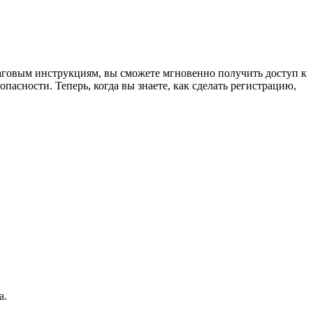
шаговым инструкциям, вы сможете мгновенно получить доступ к
асности. Теперь, когда вы знаете, как сделать регистрацию,
а.