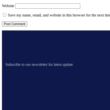
Website
Save my name, email, and website in this browser for the next ti
Subscribe to our newsletter for latest update