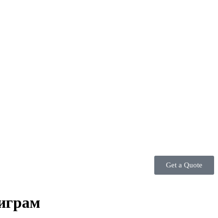
Get a Quote
 играм