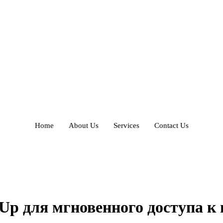
Home
About Us
Services
Contact Us
Up для мгновенного доступа к