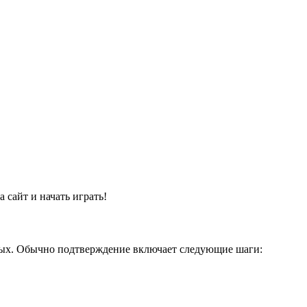
 сайт и начать играть!
нных. Обычно подтверждение включает следующие шаги: