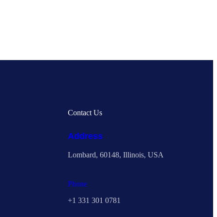
Contact Us
Address
Lombard, 60148, Illinois, USA
Phone
+1 331 301 0781