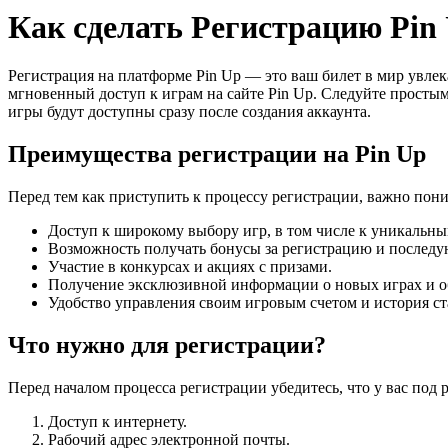
Как сделать Регистрацию Pin 
Регистрация на платформе Pin Up — это ваш билет в мир увлек
мгновенный доступ к играм на сайте Pin Up. Следуйте простым
игры будут доступны сразу после создания аккаунта.
Преимущества регистрации на Pin Up
Перед тем как приступить к процессу регистрации, важно пони
Доступ к широкому выбору игр, в том числе к уникальны
Возможность получать бонусы за регистрацию и послед
Участие в конкурсах и акциях с призами.
Получение эксклюзивной информации о новых играх и о
Удобство управления своим игровым счетом и история ст
Что нужно для регистрации?
Перед началом процесса регистрации убедитесь, что у вас под 
Доступ к интернету.
Рабочий адрес электронной почты.