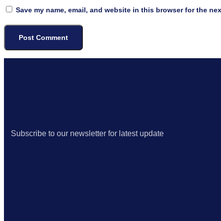
Save my name, email, and website in this browser for the ne
Subscribe to our newsletter for latest update