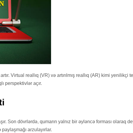
 artır. Virtual reallıq (VR) və artırılmış reallıq (AR) kimi yenili
ı perspektivlər açır.
i
ır. Son dövrlərdə, qumarın yalnız bir əyləncə forması olaraq deyi
ə paylaşmağı arzulayırlar.