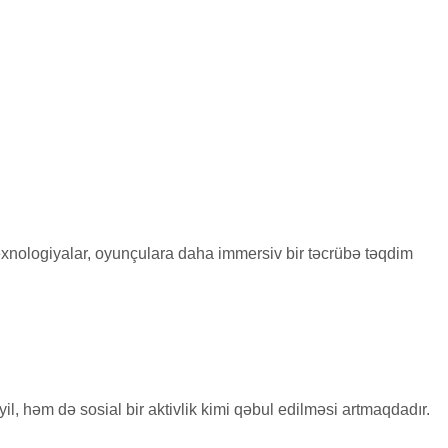
kçi texnologiyalar, oyunçulara daha immersiv bir təcrübə təqdim
l, həm də sosial bir aktivlik kimi qəbul edilməsi artmaqdadır.