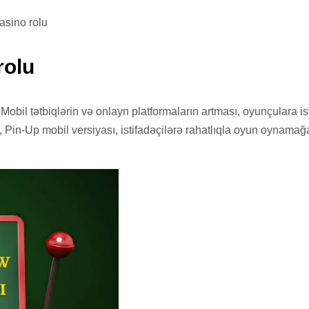
asino rolu
rolu
r. Mobil tətbiqlərin və onlayn platformaların artması, oyunçulara
 Pin-Up mobil versiyası, istifadəçilərə rahatlıqla oyun oynamağ