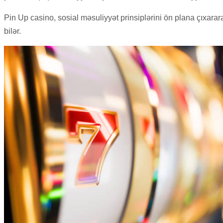
Pin Up casino, sosial məsuliyyət prinsiplərini ön plana çıxara
bilər.