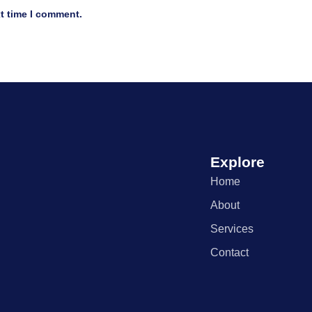
xt time I comment.
Explore
Home
About
Services
Contact