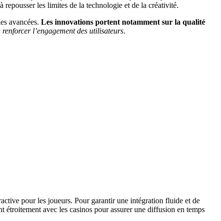
 repousser les limites de la technologie et de la créativité.
gies avancées.
Les innovations portent notamment sur la qualité
à renforcer l’engagement des utilisateurs
.
ctive pour les joueurs. Pour garantir une intégration fluide et de
nt étroitement avec les casinos pour assurer une diffusion en temps