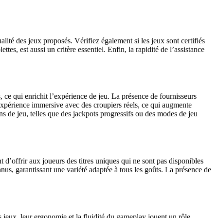
ualité des jeux proposés. Vérifiez également si les jeux sont certifiés
tes, est aussi un critère essentiel. Enfin, la rapidité de l’assistance
, ce qui enrichit l’expérience de jeu. La présence de fournisseurs
ne expérience immersive avec des croupiers réels, ce qui augmente
ons de jeu, telles que des jackpots progressifs ou des modes de jeu
t d’offrir aux joueurs des titres uniques qui ne sont pas disponibles
nnus, garantissant une variété adaptée à tous les goûts. La présence de
es jeux, leur ergonomie et la fluidité du gameplay jouent un rôle