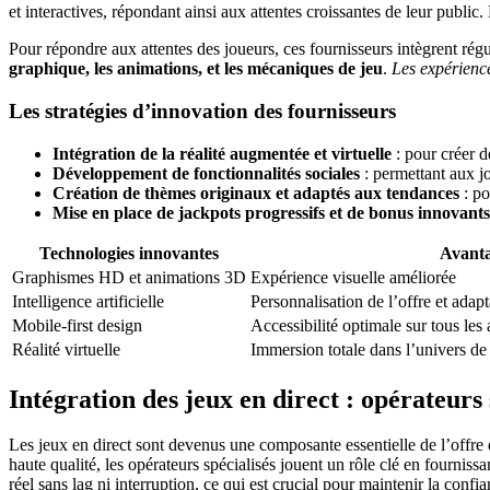
et interactives, répondant ainsi aux attentes croissantes de leur public.
Pour répondre aux attentes des joueurs, ces fournisseurs intègrent rég
graphique, les animations, et les mécaniques de jeu
.
Les expérience
Les stratégies d’innovation des fournisseurs
Intégration de la réalité augmentée et virtuelle
: pour créer d
Développement de fonctionnalités sociales
: permettant aux jo
Création de thèmes originaux et adaptés aux tendances
: po
Mise en place de jackpots progressifs et de bonus innovants
Technologies innovantes
Avant
Graphismes HD et animations 3D
Expérience visuelle améliorée
Intelligence artificielle
Personnalisation de l’offre et adap
Mobile-first design
Accessibilité optimale sur tous les 
Réalité virtuelle
Immersion totale dans l’univers de
Intégration des jeux en direct : opérateurs 
Les jeux en direct sont devenus une composante essentielle de l’offre 
haute qualité, les opérateurs spécialisés jouent un rôle clé en fourni
réel sans lag ni interruption, ce qui est crucial pour maintenir la conf