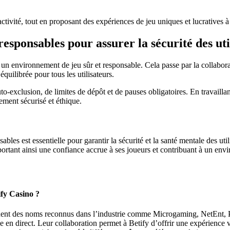
activité, tout en proposant des expériences de jeu uniques et lucratives à 
responsables pour assurer la sécurité des uti
un environnement de jeu sûr et responsable. Cela passe par la collabor
quilibrée pour tous les utilisateurs.
auto-exclusion, de limites de dépôt et de pauses obligatoires. En travail
sement sécurisé et éthique.
sables est essentielle pour garantir la sécurité et la santé mentale des
portant ainsi une confiance accrue à ses joueurs et contribuant à un env
ify Casino ?
luent des noms reconnus dans l’industrie comme Microgaming, NetEnt, P
en direct. Leur collaboration permet à Betify d’offrir une expérience var