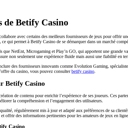
s de Betify Casino
ollabore avec certains des meilleurs fournisseurs de jeux pour offrir une
nts, ce qui permet à Betify Casino de se démarquer dans un marché compét
ls que NetEnt, Microgaming et Play’n GO, qui apportent une grande vari
sure non seulement une expérience fluide mais aussi une fiabilité en ter
r inclure des fournisseurs innovants comme Evolution Gaming, spécialist
 l’offre du casino, vous pouvez consulter
betify casino
.
r Betify Casino
création de contenu pour enrichir l’expérience de ses joueurs. Ces parten
améliorer la compréhension et l’engagement des utilisateurs.
ualité, régulièrement mis à jour et adapté aux préférences de sa clientèl
t offrir des informations pertinentes pour les amateurs de jeux en ligne
tify Casino