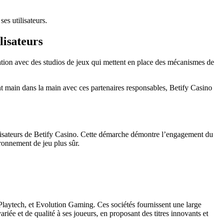
ses utilisateurs.
lisateurs
ation avec des studios de jeux qui mettent en place des mécanismes de
lant main dans la main avec ces partenaires responsables, Betify Casino
 utilisateurs de Betify Casino. Cette démarche démontre l’engagement du
ironnement de jeu plus sûr.
laytech, et Evolution Gaming. Ces sociétés fournissent une large
iée et de qualité à ses joueurs, en proposant des titres innovants et