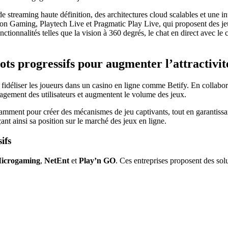
e streaming haute définition, des architectures cloud scalables et une in
tion Gaming, Playtech Live et Pragmatic Play Live, qui proposent des jeu
ionnalités telles que la vision à 360 degrés, le chat en direct avec le c
ts progressifs pour augmenter l’attractivit
et fidéliser les joueurs dans un casino en ligne comme Betify. En collab
ngagement des utilisateurs et augmentent le volume des jeux.
ment pour créer des mécanismes de jeu captivants, tout en garantissant l
ant ainsi sa position sur le marché des jeux en ligne.
ifs
icrogaming
,
NetEnt
et
Play’n GO
. Ces entreprises proposent des solu