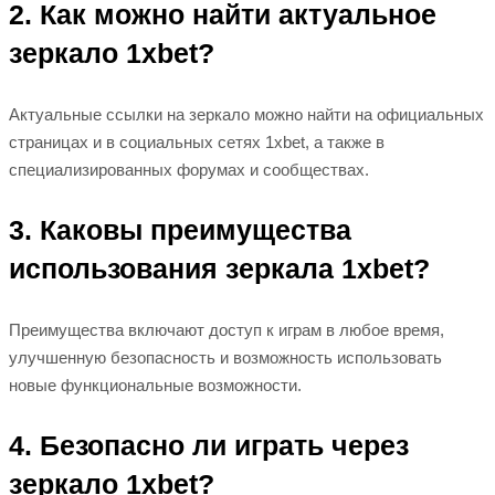
2. Как можно найти актуальное
зеркало 1xbet?
Актуальные ссылки на зеркало можно найти на официальных
страницах и в социальных сетях 1xbet, а также в
специализированных форумах и сообществах.
3. Каковы преимущества
использования зеркала 1xbet?
Преимущества включают доступ к играм в любое время,
улучшенную безопасность и возможность использовать
новые функциональные возможности.
4. Безопасно ли играть через
зеркало 1xbet?