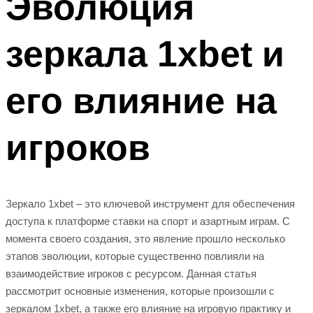
Эволюция
зеркала 1xbet и
его влияние на
игроков
Зеркало 1xbet – это ключевой инструмент для обеспечения
доступа к платформе ставки на спорт и азартным играм. С
момента своего создания, это явление прошло несколько
этапов эволюции, которые существенно повлияли на
взаимодействие игроков с ресурсом. Данная статья
рассмотрит основные изменения, которые произошли с
зеркалом 1xbet, а также его влияние на игровую практику и