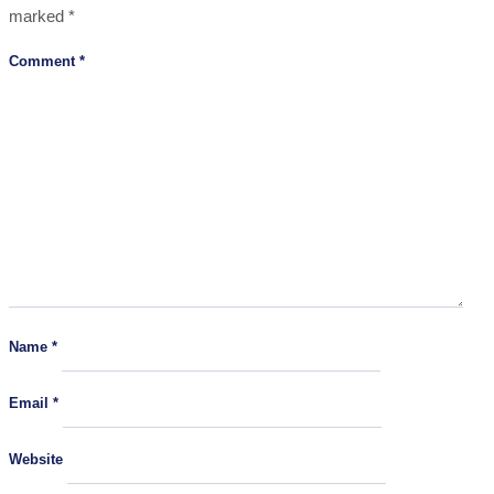
marked
*
Comment
*
Name
*
Email
*
Website