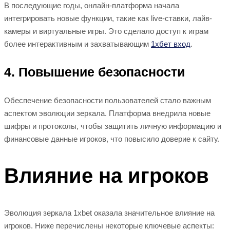
В последующие годы, онлайн-платформа начала
интегрировать новые функции, такие как live-ставки, лайв-
камеры и виртуальные игры. Это сделало доступ к играм
более интерактивным и захватывающим
1хбет вход
.
4. Повышение безопасности
Обеспечение безопасности пользователей стало важным
аспектом эволюции зеркала. Платформа внедрила новые
шифры и протоколы, чтобы защитить личную информацию и
финансовые данные игроков, что повысило доверие к сайту.
Влияние на игроков
Эволюция зеркала 1xbet оказала значительное влияние на
игроков. Ниже перечислены некоторые ключевые аспекты: