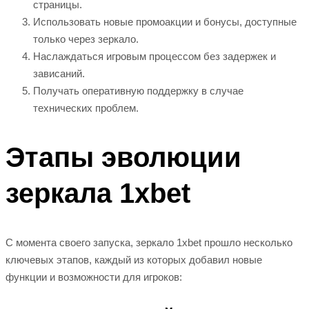
страницы.
Использовать новые промоакции и бонусы, доступные
только через зеркало.
Наслаждаться игровым процессом без задержек и
зависаний.
Получать оперативную поддержку в случае
технических проблем.
Этапы эволюции
зеркала 1xbet
С момента своего запуска, зеркало 1xbet прошло несколько
ключевых этапов, каждый из которых добавил новые
функции и возможности для игроков: