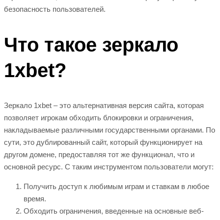
безопасность пользователей.
Что такое зеркало
1xbet?
Зеркало 1xbet – это альтернативная версия сайта, которая
позволяет игрокам обходить блокировки и ограничения,
накладываемые различными государственными органами. По
сути, это дублированный сайт, который функционирует на
другом домене, предоставляя тот же функционал, что и
основной ресурс. С таким инструментом пользователи могут:
Получить доступ к любимым играм и ставкам в любое
время.
Обходить ограничения, введенные на основные веб-