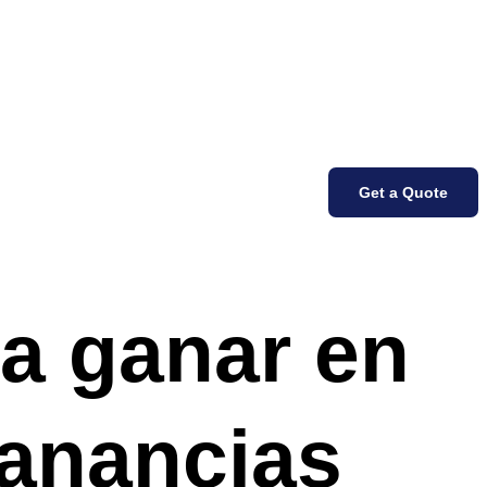
Get a Quote
ra ganar en
ganancias