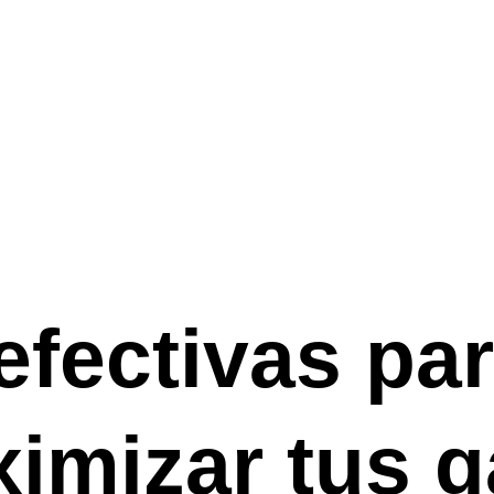
efectivas pa
ximizar tus 