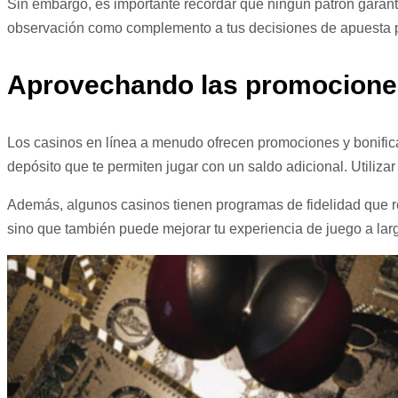
Sin embargo, es importante recordar que ningún patrón garanti
observación como complemento a tus decisiones de apuesta pu
Aprovechando las promociones
Los casinos en línea a menudo ofrecen promociones y bonifica
depósito que te permiten jugar con un saldo adicional. Utiliza
Además, algunos casinos tienen programas de fidelidad que r
sino que también puede mejorar tu experiencia de juego a lar