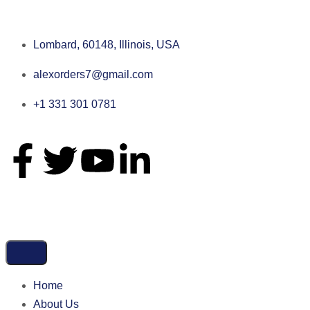
Lombard, 60148, Illinois, USA
alexorders7@gmail.com
+1 331 301 0781
Home
About Us