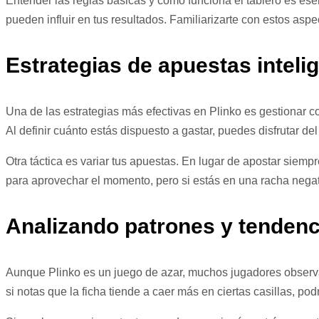
Entender las reglas básicas y cómo funciona el tablero es ese
pueden influir en tus resultados. Familiarizarte con estos as
Estrategias de apuestas inteli
Una de las estrategias más efectivas en Plinko es gestionar co
Al definir cuánto estás dispuesto a gastar, puedes disfrutar de
Otra táctica es variar tus apuestas. En lugar de apostar siem
para aprovechar el momento, pero si estás en una racha negati
Analizando patrones y tendenc
Aunque Plinko es un juego de azar, muchos jugadores observan
si notas que la ficha tiende a caer más en ciertas casillas, po