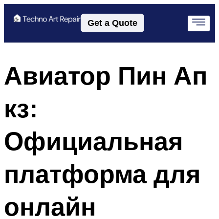
Get a Quote
Авиатор Пин Ап
кз:
Официальная
платформа для
онлайн