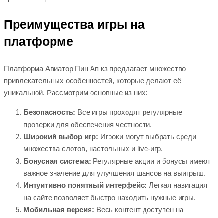
Преимущества игры на
платформе
Платформа Авиатор Пин Ап кз предлагает множество
привлекательных особенностей, которые делают её
уникальной. Рассмотрим основные из них:
Безопасность:
Все игры проходят регулярные
проверки для обеспечения честности.
Широкий выбор игр:
Игроки могут выбрать среди
множества слотов, настольных и live-игр.
Бонусная система:
Регулярные акции и бонусы имеют
важное значение для улучшения шансов на выигрыш.
Интуитивно понятный интерфейс:
Легкая навигация
на сайте позволяет быстро находить нужные игры.
Мобильная версия:
Весь контент доступен на