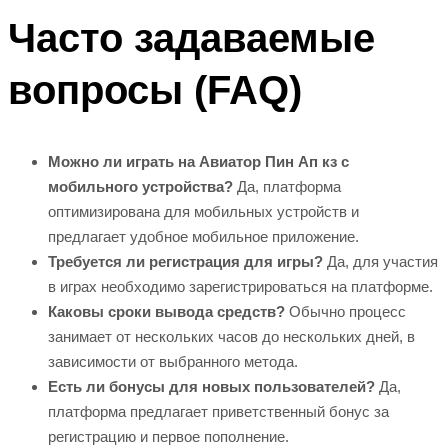
Часто задаваемые
вопросы (FAQ)
Можно ли играть на Авиатор Пин Ап кз с
мобильного устройства?
Да, платформа
оптимизирована для мобильных устройств и
предлагает удобное мобильное приложение.
Требуется ли регистрация для игры?
Да, для участия
в играх необходимо зарегистрироваться на платформе.
Каковы сроки вывода средств?
Обычно процесс
занимает от нескольких часов до нескольких дней, в
зависимости от выбранного метода.
Есть ли бонусы для новых пользователей?
Да,
платформа предлагает приветственный бонус за
регистрацию и первое пополнение.