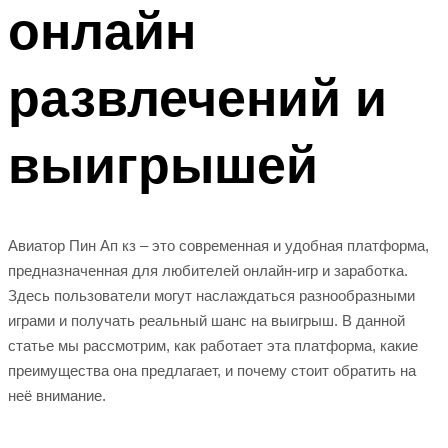
онлайн
развлечений и
выигрышей
Авиатор Пин Ап кз – это современная и удобная платформа,
предназначенная для любителей онлайн-игр и заработка.
Здесь пользователи могут наслаждаться разнообразными
играми и получать реальный шанс на выигрыш. В данной
статье мы рассмотрим, как работает эта платформа, какие
преимущества она предлагает, и почему стоит обратить на
неё внимание.