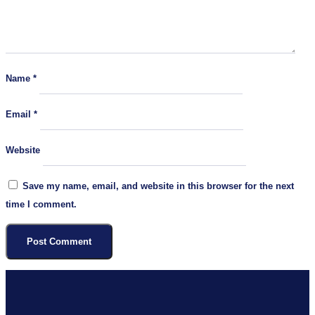
Name
*
Email
*
Website
Save my name, email, and website in this browser for the next
time I comment.