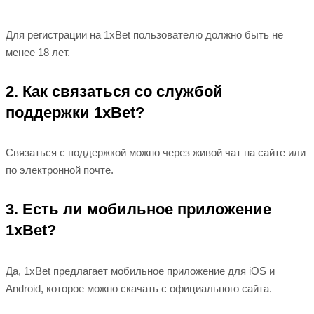
Для регистрации на 1xBet пользователю должно быть не
менее 18 лет.
2. Как связаться со службой
поддержки 1xBet?
Связаться с поддержкой можно через живой чат на сайте или
по электронной почте.
3. Есть ли мобильное приложение
1xBet?
Да, 1xBet предлагает мобильное приложение для iOS и
Android, которое можно скачать с официального сайта.