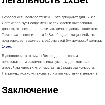
легальность 1xBet
Безопасность пользователей — это приоритет для 1xBet.
Сайт использует современные технологии шифрования
данных, что позволяет защитить личные данные клиентов.
Также важно помнить, что 1xBet обладает лицензией, что
подтверждает законность работы этой букмекерской конторы
1хБет
.
В дополнение к этому, 1xBet предлагает своим
пользователям различные инструменты для контроля
игровой активности, что помогает избежать зависимости.
Например, можно установить лимиты на ставки и депозиты.
Заключение