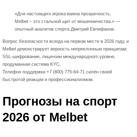
«Для настоящего игрока важна прозрачность.
Melbet – это стальной щит от мошенничества.» —
опытный аналитик спорта Дмитрий Евпифанов.
Вопрос безопасности всегда на первом месте в 2026 году, и
Melbet демонстрирует верность непреклонным принципам:
SSL-шифрование, лицензии международного уровня,
продуманная система KYC.
Телефон поддержки +7 (800) 775-64-71 силён своей
быстротой реакции и профессионализмом.
Прогнозы на спорт
2026 от Melbet