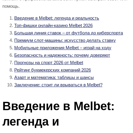
помощь.
Введение в Melbet: легенда и реальность
Топ-фишки онлайн-казино Melbet 2026
Большая линия ставок – от футбола до киберспорта
Премиум слот-машины: искусство делать ставку
Мобильные приложения Melbet – играй на ходу
Безопасность и надежность: почему доверяют
Прогнозы на спорт 2026 от Melbet
Рейтинг букмекерских компаний 2026
Азарт и математика: таблицы и шансы
Заключение: стоит ли врываться в Melbet?
Введение в Melbet:
легенда и