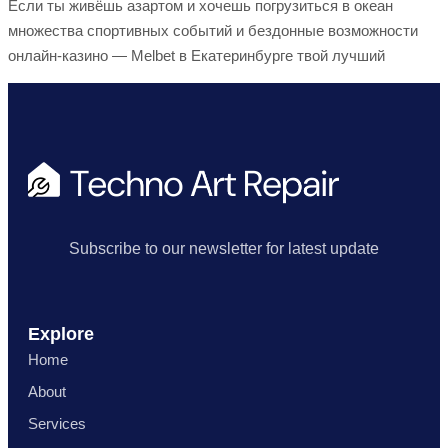
Если ты живёшь азартом и хочешь погрузиться в океан
множества спортивных событий и бездонные возможности
онлайн-казино — Melbet в Екатеринбурге твой лучший
Subscribe to our newsletter for latest update
Explore
Home
About
Services