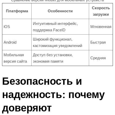
Скорость
Платформа
Особенности
загрузки
Интуитивный интерфейс,
iOS
Мгновенная
поддержка FaceID
Широкий функционал,
Android
Быстрая
кастомизация уведомлений
Мобильная
Доступ без установки,
Средняя
версия сайта
экономия памяти
Безопасность и
надежность: почему
доверяют