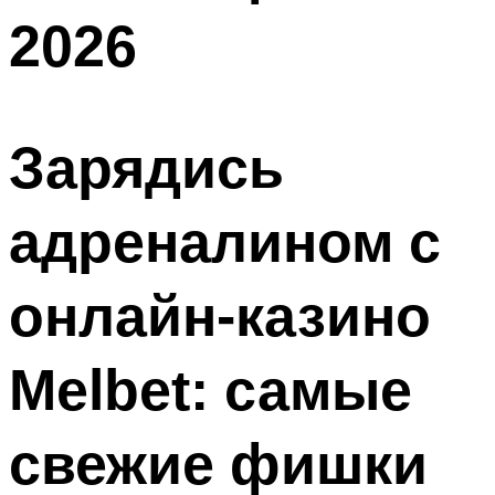
2026
Зарядись
адреналином с
онлайн-казино
Melbet: самые
свежие фишки