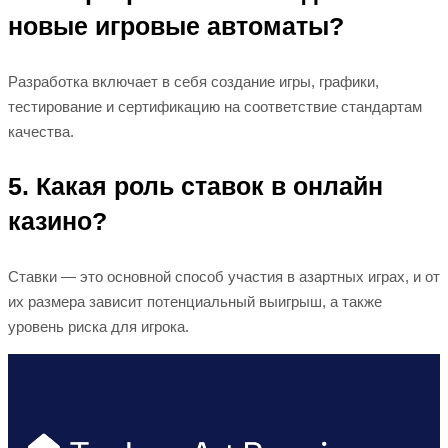
новые игровые автоматы?
Разработка включает в себя создание игры, графики,
тестирование и сертификацию на соответствие стандартам
качества.
5. Какая роль ставок в онлайн
казино?
Ставки — это основной способ участия в азартных играх, и от
их размера зависит потенциальный выигрыш, а также
уровень риска для игрока.