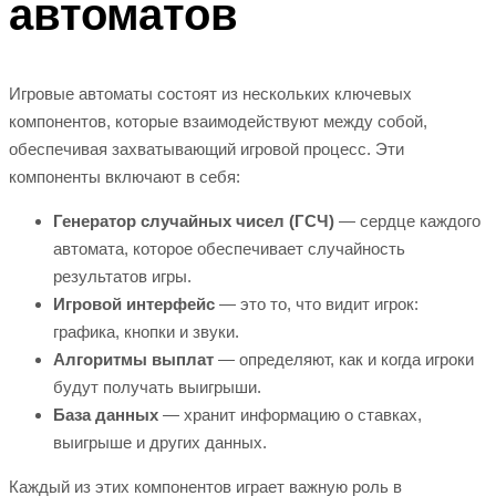
автоматов
Игровые автоматы состоят из нескольких ключевых
компонентов, которые взаимодействуют между собой,
обеспечивая захватывающий игровой процесс. Эти
компоненты включают в себя:
Генератор случайных чисел (ГСЧ)
— сердце каждого
автомата, которое обеспечивает случайность
результатов игры.
Игровой интерфейс
— это то, что видит игрок:
графика, кнопки и звуки.
Алгоритмы выплат
— определяют, как и когда игроки
будут получать выигрыши.
База данных
— хранит информацию о ставках,
выигрыше и других данных.
Каждый из этих компонентов играет важную роль в