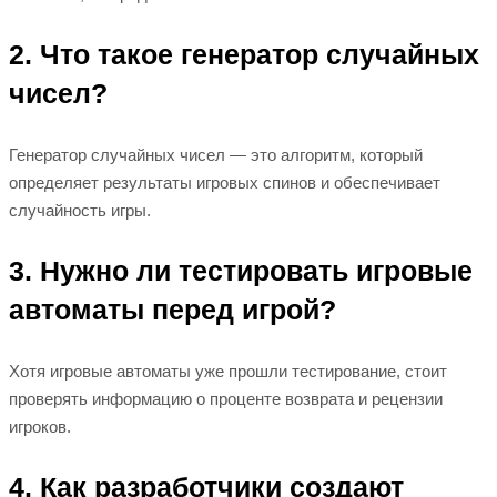
2. Что такое генератор случайных
чисел?
Генератор случайных чисел — это алгоритм, который
определяет результаты игровых спинов и обеспечивает
случайность игры.
3. Нужно ли тестировать игровые
автоматы перед игрой?
Хотя игровые автоматы уже прошли тестирование, стоит
проверять информацию о проценте возврата и рецензии
игроков.
4. Как разработчики создают