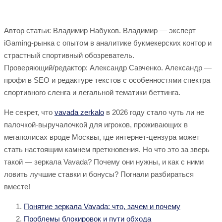
Автор статьи:
Владимир Набуков
. Владимир — эксперт
iGaming-рынка с опытом в аналитике букмекерских контор и
страстный спортивный обозреватель.
Проверяющий/редактор:
Александр Савченко
. Александр —
профи в SEO и редактуре текстов с особенностями спектра
спортивного сленга и легальной тематики беттинга.
Не секрет, что
vavada zerkalo
в 2026 году стало чуть ли не
палочкой-выручалочкой для игроков, проживающих в
мегаполисах вроде Москвы, где интернет-цензура может
стать настоящим камнем преткновения. Но что это за зверь
такой — зеркала Vavada? Почему они нужны, и как с ними
ловить лучшие ставки и бонусы? Погнали разбираться
вместе!
Понятие зеркала Vavada: что, зачем и почему
Проблемы блокировок и пути обхода