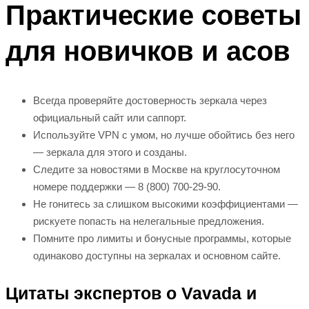
Практические советы
для новичков и асов
Всегда проверяйте достоверность зеркала через
официальный сайт или саппорт.
Используйте VPN с умом, но лучше обойтись без него
— зеркала для этого и созданы.
Следите за новостями в Москве на круглосуточном
номере поддержки — 8 (800) 700-29-90.
Не гонитесь за слишком высокими коэффициентами —
рискуете попасть на нелегальные предложения.
Помните про лимиты и бонусные программы, которые
одинаково доступны на зеркалах и основном сайте.
Цитаты экспертов о Vavada и