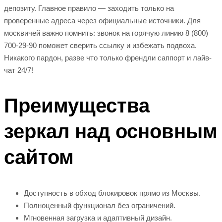
депозиту. Главное правило — заходить только на
проверенные адреса через официальные источники. Для
москвичей важно помнить: звонок на горячую линию 8 (800)
700-29-90 поможет сверить ссылку и избежать подвоха.
Никакого пардон, разве что только френдли саппорт и лайв-
чат 24/7!
Преимущества
зеркал над основным
сайтом
Доступность в обход блокировок прямо из Москвы.
Полноценный функционал без ограничений.
Мгновенная загрузка и адаптивный дизайн.