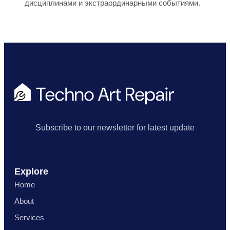
дисциплинами и экстраординарными событиями.
Subscribe to our newsletter for latest update
Explore
Home
About
Services