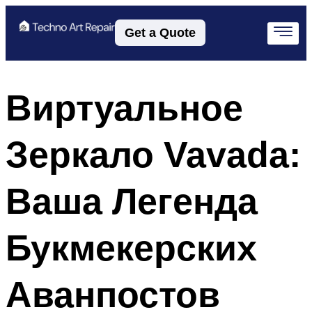
Get a Quote
Виртуальное
Зеркало Vavada:
Ваша Легенда
Букмекерских
Аванпостов