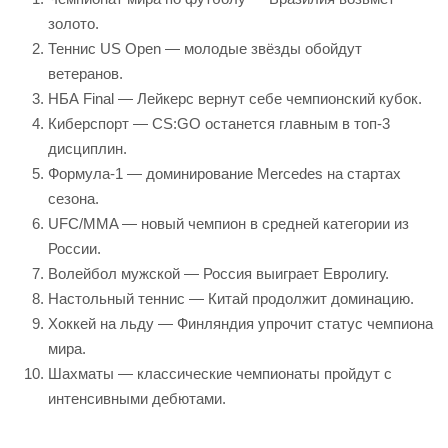
золото.
Теннис US Open — молодые звёзды обойдут
ветеранов.
НБА Final — Лейкерс вернут себе чемпионский кубок.
Киберспорт — CS:GO останется главным в топ-3
дисциплин.
Формула-1 — доминирование Mercedes на стартах
сезона.
UFC/MMA — новый чемпион в средней категории из
России.
Волейбол мужской — Россия выиграет Евролигу.
Настольный теннис — Китай продолжит доминацию.
Хоккей на льду — Финляндия упрочит статус чемпиона
мира.
Шахматы — классические чемпионаты пройдут с
интенсивными дебютами.