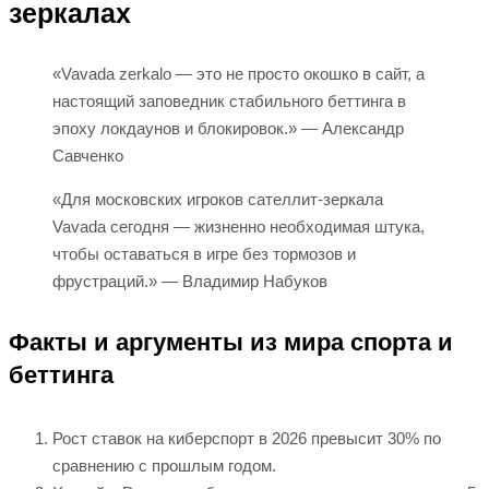
зеркалах
«Vavada zerkalo — это не просто окошко в сайт, а
настоящий заповедник стабильного беттинга в
эпоху локдаунов и блокировок.» — Александр
Савченко
«Для московских игроков сателлит-зеркала
Vavada сегодня — жизненно необходимая штука,
чтобы оставаться в игре без тормозов и
фрустраций.» — Владимир Набуков
Факты и аргументы из мира спорта и
беттинга
Рост ставок на киберспорт в 2026 превысит 30% по
сравнению с прошлым годом.