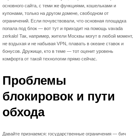
основного сайта, с теми же функциями, кошельками и
купонами, только на другом домене, свободном от
ограничений. Если почувствовали, что основная площадка
попала под блок — вот тут и приходит на помощь vavada
zerkalo! Так, например, жители Москвы могут в любой момент,
не вздыхая и не набывая VPN, плавать в океане ставок и
бонусов. Дружище, кто в теме — тот оценит уровень
комфорта от такой технологии прямо сейчас.
Проблемы
блокировок и пути
обхода
Давайте признаемся: государственные ограничения — бич