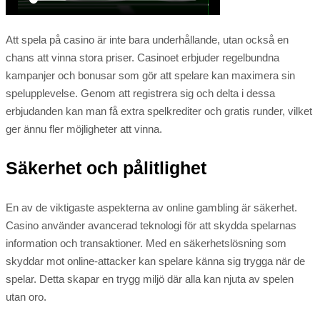
Att spela på casino är inte bara underhållande, utan också en
chans att vinna stora priser. Casinoet erbjuder regelbundna
kampanjer och bonusar som gör att spelare kan maximera sin
spelupplevelse. Genom att registrera sig och delta i dessa
erbjudanden kan man få extra spelkrediter och gratis runder, vilket
ger ännu fler möjligheter att vinna.
Säkerhet och pålitlighet
En av de viktigaste aspekterna av online gambling är säkerhet.
Casino använder avancerad teknologi för att skydda spelarnas
information och transaktioner. Med en säkerhetslösning som
skyddar mot online-attacker kan spelare känna sig trygga när de
spelar. Detta skapar en trygg miljö där alla kan njuta av spelen
utan oro.