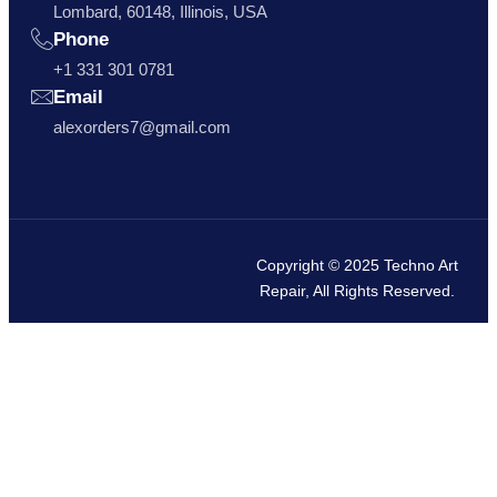
Lombard, 60148, Illinois, USA
Phone
+1 331 301 0781
Email
alexorders7@gmail.com
Copyright © 2025 Techno Art
Repair, All Rights Reserved.