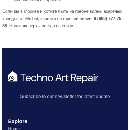
Если вы в Москве и хотите быть на гребне волны азартных
трендов от Melbet, звоните по горячей линии:
8 (800) 777-75-
55
. Наши эксперты всегда на связи.
Subscribe to our newsletter for latest update
Explore
Home