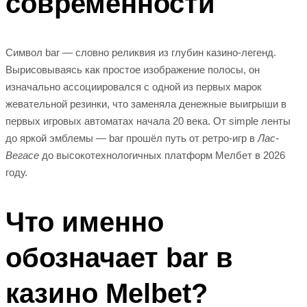
современности
Символ bar — словно реликвия из глубин казино-легенд.
Вырисовываясь как простое изображение полосы, он
изначально ассоциировался с одной из первых марок
жевательной резинки, что заменяла денежные выигрыши в
первых игровых автоматах начала 20 века. От simple ленты
до яркой эмблемы — bar прошёл путь от ретро-игр в
Лас-
Вегасе
до высокотехнологичных платформ Мелбет в 2026
году.
Что именно
обозначает bar в
казино Melbet?