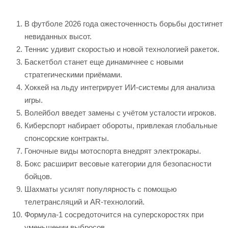
В футболе 2026 года ожесточенность борьбы достигнет
невиданных высот.
Теннис удивит скоростью и новой технологией ракеток.
Баскетбол станет еще динамичнее с новыми
стратегическими приёмами.
Хоккей на льду интегрирует ИИ-системы для анализа
игры.
Волейбол введет замены с учётом усталости игроков.
Киберспорт набирает обороты, привлекая глобальные
спонсорские контракты.
Гоночные виды мотоспорта внедрят электрокары.
Бокс расширит весовые категории для безопасности
бойцов.
Шахматы усилят популярность с помощью
телетрансляций и AR-технологий.
Формула-1 сосредоточится на суперскоростях при
уменьшении выбросов.