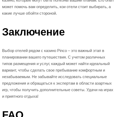
казино, которые могут быть полезны вашим планам. Его опыт
может помочь вам определить, кои отели стоит выбирать, а
какие лучше обойти стороной.
Заключение
Выбор отелей рядом с казино Pinco – это важный этап в
планировании вашего путешествия. С учетом различных
типов размещения и услуг, каждый может найти идеальный
вариант, чтобы сделать свое пребывание комфортным и
незабываемым. Не забывайте исследовать специальные
предложения и обращаться к экспертам в области азартных
игр, чтобы получить дополнительные советы. Удачи на играх
и приятного отдыха!
FAQ