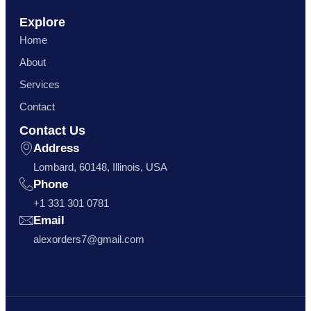
Explore
Home
About
Services
Contact
Contact Us
Address
Lombard, 60148, Illinois, USA
Phone
+1 331 301 0781
Email
alexorders7@gmail.com