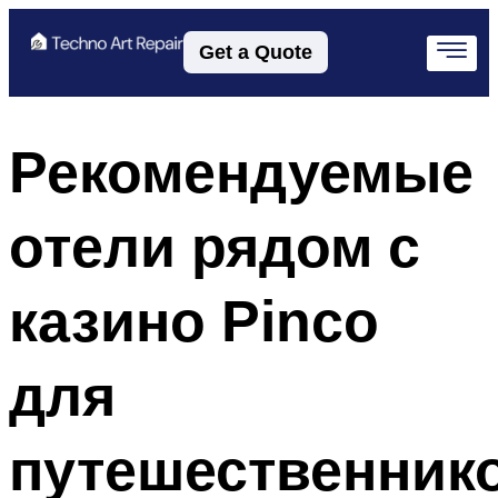
Get a Quote
Рекомендуемые
отели рядом с
казино Pinco
для
путешественник