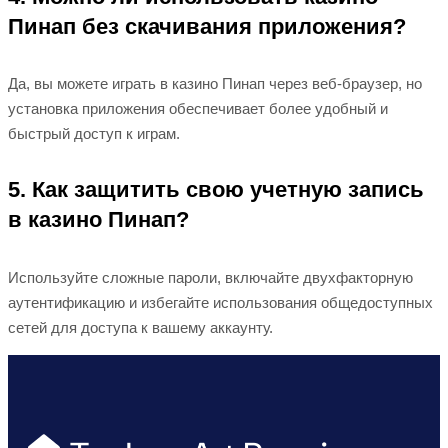
Пинап без скачивания приложения?
Да, вы можете играть в казино Пинап через веб-браузер, но
установка приложения обеспечивает более удобный и
быстрый доступ к играм.
5. Как защитить свою учетную запись
в казино Пинап?
Используйте сложные пароли, включайте двухфакторную
аутентификацию и избегайте использования общедоступных
сетей для доступа к вашему аккаунту.