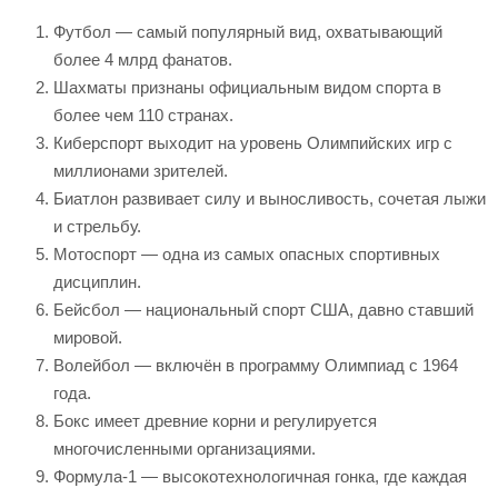
Футбол — самый популярный вид, охватывающий
более 4 млрд фанатов.
Шахматы признаны официальным видом спорта в
более чем 110 странах.
Киберспорт выходит на уровень Олимпийских игр с
миллионами зрителей.
Биатлон развивает силу и выносливость, сочетая лыжи
и стрельбу.
Мотоспорт — одна из самых опасных спортивных
дисциплин.
Бейсбол — национальный спорт США, давно ставший
мировой.
Волейбол — включён в программу Олимпиад с 1964
года.
Бокс имеет древние корни и регулируется
многочисленными организациями.
Формула-1 — высокотехнологичная гонка, где каждая