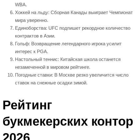
WBA.
Хоккей на льду: Сборная Канады выиграет Чемпионат
мира уверенно.
Единоборства: UFC подпишет рекордное количество
контрактов в Азии.
Гольф: Возвращение легендарного игрока усилит
интерес к PGA.
Настольный теннис: Китайская школа останется
незамеченной в мировом рейтинге.
Погодные ставки: В Москве резко увеличится число
ставок на снежные осадки зимой.
Рейтинг
букмекерских контор
2026