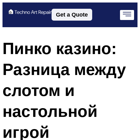
Get a Quote
Пинко казино:
Разница между
слотом и
настольной
игрой