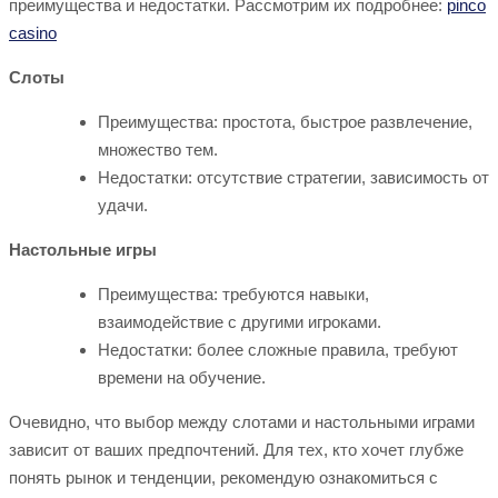
преимущества и недостатки. Рассмотрим их подробнее:
pinco
casino
Слоты
Преимущества: простота, быстрое развлечение,
множество тем.
Недостатки: отсутствие стратегии, зависимость от
удачи.
Настольные игры
Преимущества: требуются навыки,
взаимодействие с другими игроками.
Недостатки: более сложные правила, требуют
времени на обучение.
Очевидно, что выбор между слотами и настольными играми
зависит от ваших предпочтений. Для тех, кто хочет глубже
понять рынок и тенденции, рекомендую ознакомиться с