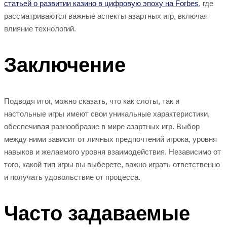
статьей о развитии казино в цифровую эпоху на Forbes
, где
рассматриваются важные аспекты азартных игр, включая
влияние технологий.
Заключение
Подводя итог, можно сказать, что как слоты, так и
настольные игры имеют свои уникальные характеристики,
обеспечивая разнообразие в мире азартных игр. Выбор
между ними зависит от личных предпочтений игрока, уровня
навыков и желаемого уровня взаимодействия. Независимо от
того, какой тип игры вы выберете, важно играть ответственно
и получать удовольствие от процесса.
Часто задаваемые