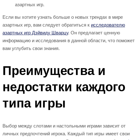
азартных игр.
Если вы хотите узнать больше о новых трендах в мире
азартных игр, вам следует обратиться к
исследователю
азартных игр Дэйвиду Шварцу
. Он предлагает ценную
информацию и исследования в данной области, что поможет
вам углубить свои знания.
Преимущества и
недостатки каждого
типа игры
Выбор между слотами и настольными играми зависит от
личных предпочтений игрока. Каждый тип игры имеет свои