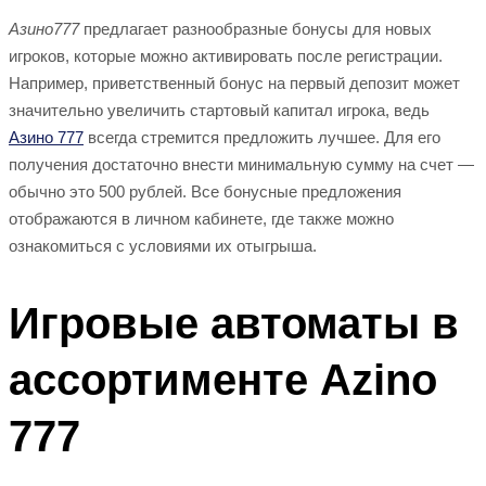
Азино777
предлагает разнообразные бонусы для новых
игроков, которые можно активировать после регистрации.
Например, приветственный бонус на первый депозит может
значительно увеличить стартовый капитал игрока, ведь
Азино 777
всегда стремится предложить лучшее. Для его
получения достаточно внести минимальную сумму на счет —
обычно это 500 рублей. Все бонусные предложения
отображаются в личном кабинете, где также можно
ознакомиться с условиями их отыгрыша.
Игровые автоматы в
ассортименте Azino
777