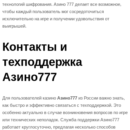
технологий шифрования. Азино 777 делает все возможное,
чтобы каждый пользователь мог сосредоточиться
исключительно на игре и получении удовольствия от
выигрышей.
Контакты и
техподдержка
Азино777
Для пользователей казино
Азино777
из России важно знать,
как быстро и эффективно связаться с техподдержкой. Это
особенно актуально в случае возникновения вопросов по игре
или технических неполадок. Служба поддержки Азино777
работает круглосуточно, предлагая несколько способов