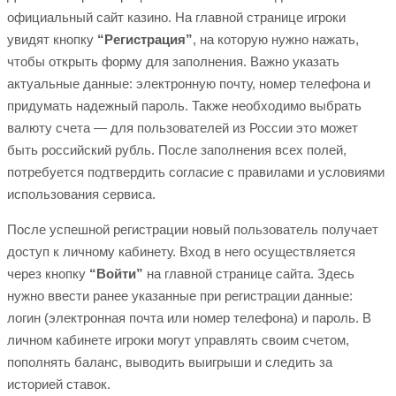
официальный сайт казино. На главной странице игроки
увидят кнопку
“Регистрация”
, на которую нужно нажать,
чтобы открыть форму для заполнения. Важно указать
актуальные данные: электронную почту, номер телефона и
придумать надежный пароль. Также необходимо выбрать
валюту счета — для пользователей из России это может
быть российский рубль. После заполнения всех полей,
потребуется подтвердить согласие с правилами и условиями
использования сервиса.
После успешной регистрации новый пользователь получает
доступ к личному кабинету. Вход в него осуществляется
через кнопку
“Войти”
на главной странице сайта. Здесь
нужно ввести ранее указанные при регистрации данные:
логин (электронная почта или номер телефона) и пароль. В
личном кабинете игроки могут управлять своим счетом,
пополнять баланс, выводить выигрыши и следить за
историей ставок.