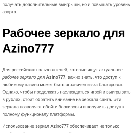
получать дополнительные выигрыши, но и повышать уровень
азарта.
Рабочее зеркало для
Azino777
Для российских пользователей, которые ищут актуальное
рабочее зеркало
для
Azino777
, важно знать, что доступ к
любимому казино может быть ограничен из-за блокировок.
Однако, чтобы продолжать наслаждаться игрой и выигрывать
в рублях, стоит обратить внимание на зеркала сайта. Эти
зеркала позволяют обойти блокировки и получить доступ к
полному функционалу платформы.
Использование зеркал Azino777 обеспечивает не только