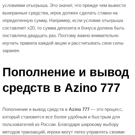
условиями отыгрыша. Это значит, что прежде чем вывести
выигранные средства, игрок должен сделать ставки на
определенную сумму. Например, если условие отыгрыша
составляет x20, то сумма депозита и бонуса должна быть
поставлена двадцать раз. Поэтому важно внимательно
изучать правила каждой акции и рассчитывать свои силы
заранее.
Пополнение и вывод
средств в Azino 777
Пополнение и вывод средств в
Azino 777
— это процесс,
который становится все более удобным и быстрым для
пользователей из России. Благодаря широкому выбору
методов транзакций, игроки могут легко управлять своими