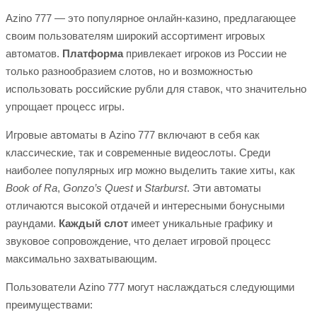
Azino 777 — это популярное онлайн-казино, предлагающее
своим пользователям широкий ассортимент игровых
автоматов.
Платформа
привлекает игроков из России не
только разнообразием слотов, но и возможностью
использовать российские рубли для ставок, что значительно
упрощает процесс игры.
Игровые автоматы в Azino 777 включают в себя как
классические, так и современные видеослоты. Среди
наиболее популярных игр можно выделить такие хиты, как
Book of Ra
,
Gonzo’s Quest
и
Starburst
. Эти автоматы
отличаются высокой отдачей и интересными бонусными
раундами.
Каждый слот
имеет уникальные графику и
звуковое сопровождение, что делает игровой процесс
максимально захватывающим.
Пользователи Azino 777 могут наслаждаться следующими
преимуществами: