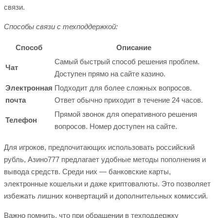
связи.
Способы связи с техподдержкой:
Способ
Описание
Самый быстрый способ решения проблем.
Чат
Доступен прямо на сайте казино.
Электронная
Подходит для более сложных вопросов.
почта
Ответ обычно приходит в течение 24 часов.
Прямой звонок для оперативного решения
Телефон
вопросов. Номер доступен на сайте.
Для игроков, предпочитающих использовать российский
рубль, Азино777 предлагает удобные методы пополнения и
вывода средств. Среди них — банковские карты,
электронные кошельки и даже криптовалюты. Это позволяет
избежать лишних конвертаций и дополнительных комиссий.
Важно помнить, что при обращении в техподдержку