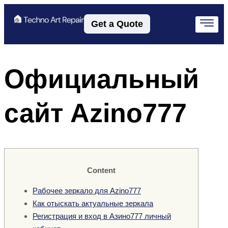
Get a Quote
Официальный
сайт Azino777
Content
Рабочее зеркало для Azino777
Как отыскать актуальные зеркала
Регистрация и вход в Азино777 личный