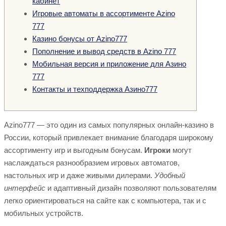
кабинет
Игровые автоматы в ассортименте Azino
777
Казино бонусы от Azino777
Пополнение и вывод средств в Azino 777
Мобильная версия и приложение для Азино
777
Контакты и техподдержка Азино777
Azino777 — это один из самых популярных онлайн-казино в
России, который привлекает внимание благодаря широкому
ассортименту игр и выгодным бонусам.
Игроки
могут
наслаждаться разнообразием игровых автоматов,
настольных игр и даже живыми дилерами.
Удобный
интерфейс
и адаптивный дизайн позволяют пользователям
легко ориентироваться на сайте как с компьютера, так и с
мобильных устройств.