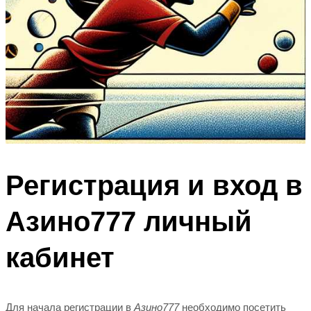
Регистрация и вход в
Азино777 личный
кабинет
Для начала регистрации в
Азино777
необходимо посетить