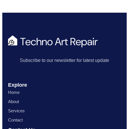
Subscribe to our newsletter for latest update
Explore
Home
About
Services
Contact