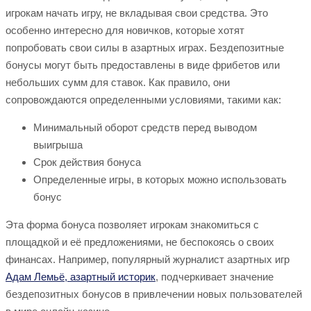
игрокам начать игру, не вкладывая свои средства. Это
особенно интересно для новичков, которые хотят
попробовать свои силы в азартных играх. Бездепозитные
бонусы могут быть предоставлены в виде фрибетов или
небольших сумм для ставок. Как правило, они
сопровождаются определенными условиями, такими как:
Минимальный оборот средств перед выводом
выигрыша
Срок действия бонуса
Определенные игры, в которых можно использовать
бонус
Эта форма бонуса позволяет игрокам знакомиться с
площадкой и её предложениями, не беспокоясь о своих
финансах. Например, популярный журналист азартных игр
Адам Лемьё, азартный историк
, подчеркивает значение
бездепозитных бонусов в привлечении новых пользователей