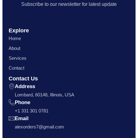
Subscribe to our newsletter for latest update
Explore
Home
About
Services
Contact
Contact Us
Address
Lombard, 60148, Illinois, USA
Phone
+1 331 301 0781
Email
alexorders7@gmail.com