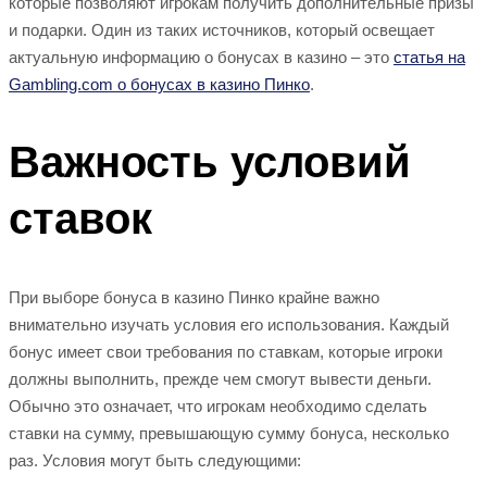
которые позволяют игрокам получить дополнительные призы
и подарки. Один из таких источников, который освещает
актуальную информацию о бонусах в казино – это
статья на
Gambling.com о бонусах в казино Пинко
.
Важность условий
ставок
При выборе бонуса в казино Пинко крайне важно
внимательно изучать условия его использования. Каждый
бонус имеет свои требования по ставкам, которые игроки
должны выполнить, прежде чем смогут вывести деньги.
Обычно это означает, что игрокам необходимо сделать
ставки на сумму, превышающую сумму бонуса, несколько
раз. Условия могут быть следующими: