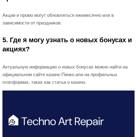
Акции и промо могут обновляться ежемесячно или в
зависимости от праздников.
5. Где я могу узнать о новых бонусах и
акциях?
Актуальную информацию о новых бонусах можно найти на
официальном сайте казино Пинко или на профильных
платформах, таких как статьи о казино.