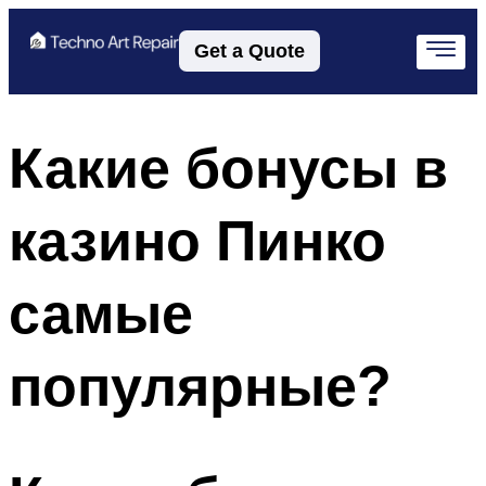
Get a Quote
Какие бонусы в
казино Пинко
самые
популярные?