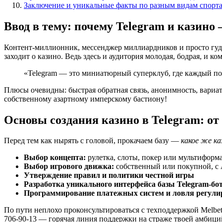
Заключение и уникальные факты по разным видам спорт
Ввод в тему: почему Telegram и казин
Контент-миллионник, мессенджер миллиардников и просто гу
заходит о казино. Ведь здесь и аудитория молодая, бодрая, и 
«Telegram — это миниатюрный суперклуб, где каждый по
Плюсы очевидны: быстрая обратная связь, анонимность, вариат
собственному азартному имперскому бастиону!
Основы создания казино в Telegram: от
Перед тем как нырять с головой, прокачаем базу —
какое же к
Выбор концепта:
рулетка, слоты, покер или мультиформ
Выбор игрового движка:
собственный или покупной, с 
Утверждение правил и политики честной игры
Разработка уникального интерфейса базы Telegram-бо
Программирование платежных систем и ловля регули
По пути неплохо проконсультироваться с техподдержкой Melbet
706-90-13 — горячая линия поддержки на страже твоей амбици