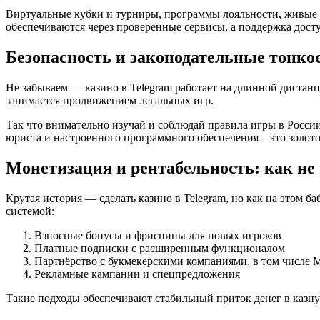
Виртуальные кубки и турниры, программы лояльности, живые с
обеспечиваются через проверенные сервисы, а поддержка досту
Безопасность и законодательные тонко
Не забываем — казино в Telegram работает на длинной дистанци
занимается продвижением легальных игр.
Так что внимательно изучай и соблюдай правила игры в России
юриста и настроенного программного обеспечения – это золото
Монетизация и рентабельность: как не
Крутая история — сделать казино в Telegram, но как на этом
системой:
Взносные бонусы и фриспины для новых игроков
Платные подписки с расширенным функционалом
Партнёрство с букмекерскими компаниями, в том числе M
Рекламные кампании и спецпредложения
Такие подходы обеспечивают стабильный приток денег в казну 