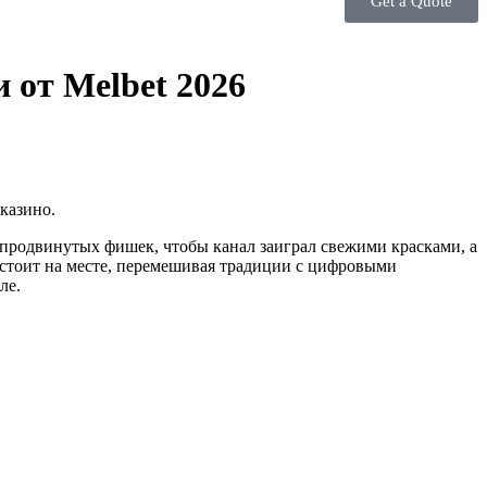
Get a Quote
 от Melbet 2026
казино.
 продвинутых фишек, чтобы канал заиграл свежими красками, а
 стоит на месте, перемешивая традиции с цифровыми
ле.