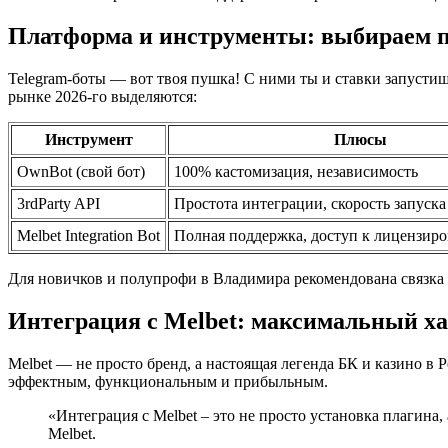
Платформа и инструменты: выбираем 
Telegram-боты — вот твоя пушка! С ними ты и ставки запусти
рынке 2026-го выделяются:
Инструмент
Плюсы
OwnBot (свой бот)
100% кастомизация, независимость
3rdParty API
Простота интеграции, скорость запуска
Melbet Integration Bot
Полная поддержка, доступ к лицензир
Для новичков и полупрофи в Владимира рекомендована связка с
Интеграция с Melbet: максимальный ха
Melbet — не просто бренд, а настоящая легенда БК и казино в 
эффектным, функциональным и прибыльным.
«Интеграция с Melbet – это не просто установка плагин
Melbet.