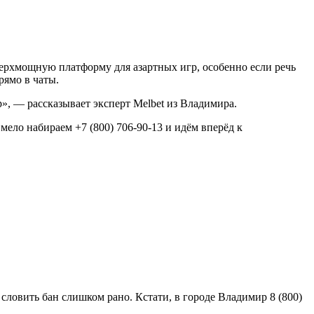
сверхмощную платформу для азартных игр, особенно если речь
рямо в чаты.
, — рассказывает эксперт Melbet из Владимира.
мело набираем +7 (800) 706-90-13 и идём вперёд к
ловить бан слишком рано. Кстати, в городе Владимир 8 (800)