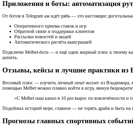
Приложения и боты: автоматизация ру
От ботов в Telegram аж идёт рябь — это настоящие дигитальны
Оперативного приема ставок и игр
Обратной связи и поддержки клиентов
Рассылки новостей и акций
Автоматического расчёта выигрышей
Подключи Melbet-бота — и ещё один жирный плюс к твоему кана
ценить.
Отзывы, кейсы и лучшие практики из 
Весомый плюс — изучить личный опыт коллег из Владимира, кот
помощью Melbet можно плавно войти в игру, минуя бюрократич
«С Melbet наш канал в 10 раз вырос по вовлечённости и
Подобных историй море, главное — не терять драйв и быть на
Прогнозы главных спортивных событий