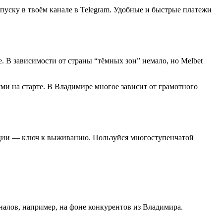
пуску в твоём канале в Telegram. Удобные и быстрые платежи
. В зависимости от страны “тёмных зон” немало, но Melbet
ми на старте. В Владимире многое зависит от грамотного
зации — ключ к выживанию. Пользуйся многоступенчатой
налов, например, на фоне конкурентов из Владимира.