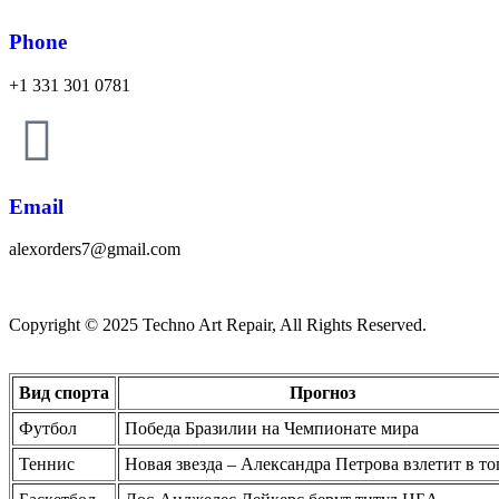
Phone
+1 331 301 0781
Email
alexorders7@gmail.com
Copyright © 2025 Techno Art Repair, All Rights Reserved.
Вид спорта
Прогноз
Футбол
Победа Бразилии на Чемпионате мира
Теннис
Новая звезда – Александра Петрова взлетит в то