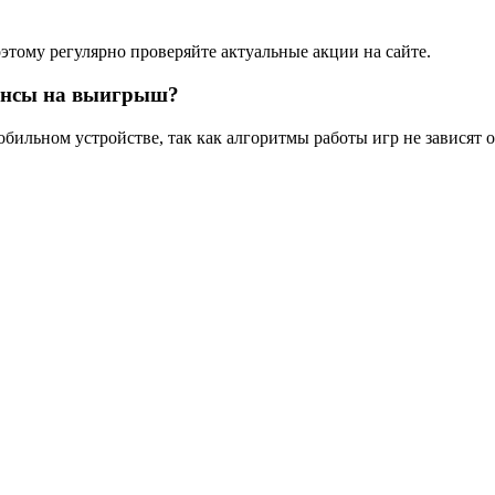
этому регулярно проверяйте актуальные акции на сайте.
шансы на выигрыш?
обильном устройстве, так как алгоритмы работы игр не зависят 