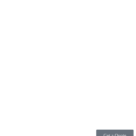
Get a Quote