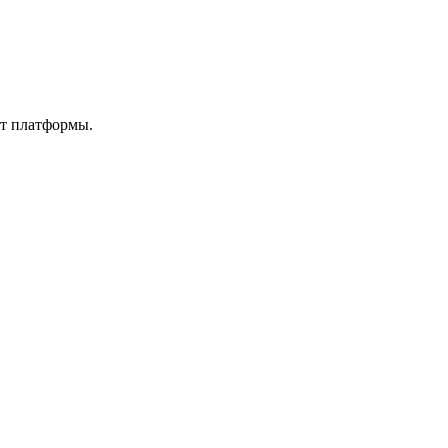
от платформы.