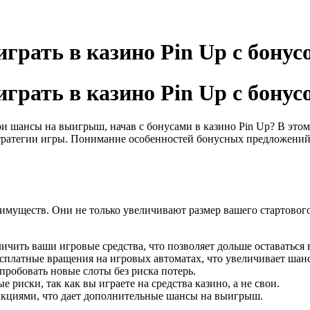
грать в казино Pin Up с бонус
грать в казино Pin Up с бонус
вои шансы на выигрыш, начав с бонусами в казино Pin Up? В это
атегии игры. Понимание особенностей бонусных предложений и
имуществ. Они не только увеличивают размер вашего стартовог
чить ваши игровые средства, что позволяет дольше оставаться в
есплатные вращения на игровых автоматах, что увеличивает ша
робовать новые слоты без риска потерь.
риски, так как вы играете на средства казино, а не свои.
акциями, что дает дополнительные шансы на выигрыш.