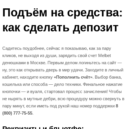
Подъём на средства:
как сделать депозит
Садитесь поудобнее, сейчас я показываю, как за пару
кликов, не выходя из души, зарядить свой счет Melbet
денюшками в Москве. Первым делом логиньтесь на сайт —
ну, это как открывать дверь в мир удачи. Заходите в личный
кабинет, находите кнопку
«Пополнить счёт»
. Выбор банка,
кошелька или способа — дело техники. Финальное нажатие
кнопочки — и вуаля, стартовал процесс зачисления! Чтобы
не нырять в мутные дебри, всю процедуру можно свернуть в
пару минут, если иметь под рукой наш номер поддержки
8
(800) 777-75-55
.
Реквизиты и бльютфе: