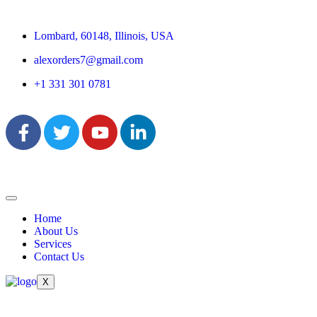
Lombard, 60148, Illinois, USA
alexorders7@gmail.com
+1 331 301 0781
Home
About Us
Services
Contact Us
X