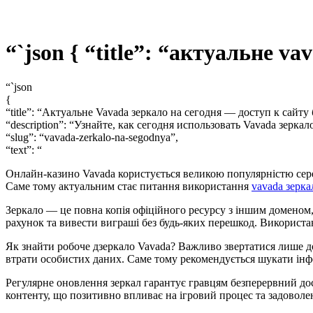
“`json { “title”: “актуальне va
“`json
{
“title”: “Актуальне Vavada зеркало на сегодня — доступ к сайту
“description”: “Узнайте, как сегодня использовать Vavada зерка
“slug”: “vavada-zerkalo-na-segodnya”,
“text”: “
Онлайн-казино Vavada користується великою популярністю серед
Саме тому актуальним стає питання використання
vavada зерка
Зеркало — це повна копія офіційного ресурсу з іншим доменом,
рахунок та вивести виграші без будь-яких перешкод. Використан
Як знайти робоче дзеркало Vavada? Важливо звертатися лише д
втрати особистих даних. Саме тому рекомендується шукати ін
Регулярне оновлення зеркал гарантує гравцям безперервний дос
контенту, що позитивно впливає на ігровий процес та задоволен