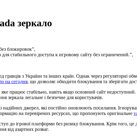
vada зеркало
 без блокировок”,
ло для стабильного доступа к игровому сайту без ограничений.”,
 гравців з України та інших країн. Однак через регуляторні об
ло на сегодня
, що дозволяє обходити блокування та зберігати дос
 яке працює стабільно, навіть якщо основний сайт недоступний.
ня зеркала легальне і безпечне для користувачів.
о надійних джерел, які постійно оновлюють посилання. Ігнорува
формацію на перевірених ресурсах, що пропонують оригінальне
v
туп до ігрової платформи без ризику блокування. Крім того, це 
ня від азартних розваг.