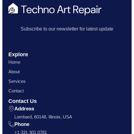
Subscribe to our newsletter for latest update
Explore
Home
About
Services
Contact
Contact Us
Address
Lombard, 60148, Illinois, USA
Phone
+1 331 301 0781