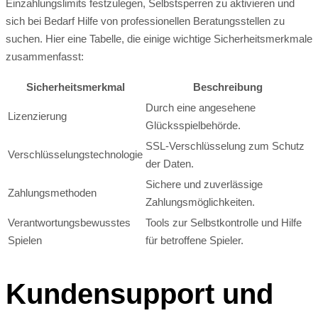
Einzahlungslimits festzulegen, Selbstsperren zu aktivieren und
sich bei Bedarf Hilfe von professionellen Beratungsstellen zu
suchen. Hier eine Tabelle, die einige wichtige Sicherheitsmerkmale
zusammenfasst:
Sicherheitsmerkmal
Beschreibung
Durch eine angesehene
Lizenzierung
Glücksspielbehörde.
SSL-Verschlüsselung zum Schutz
Verschlüsselungstechnologie
der Daten.
Sichere und zuverlässige
Zahlungsmethoden
Zahlungsmöglichkeiten.
Verantwortungsbewusstes
Tools zur Selbstkontrolle und Hilfe
Spielen
für betroffene Spieler.
Kundensupport und