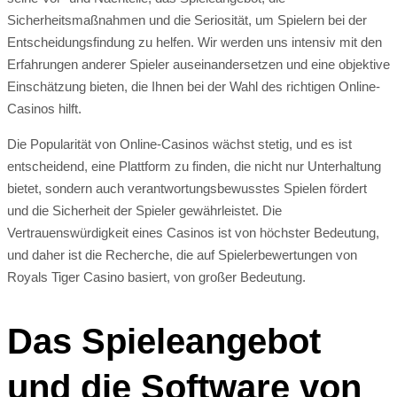
Sicherheitsmaßnahmen und die Seriosität, um Spielern bei der
Entscheidungsfindung zu helfen. Wir werden uns intensiv mit den
Erfahrungen anderer Spieler auseinandersetzen und eine objektive
Einschätzung bieten, die Ihnen bei der Wahl des richtigen Online-
Casinos hilft.
Die Popularität von Online-Casinos wächst stetig, und es ist
entscheidend, eine Plattform zu finden, die nicht nur Unterhaltung
bietet, sondern auch verantwortungsbewusstes Spielen fördert
und die Sicherheit der Spieler gewährleistet. Die
Vertrauenswürdigkeit eines Casinos ist von höchster Bedeutung,
und daher ist die Recherche, die auf Spielerbewertungen von
Royals Tiger Casino basiert, von großer Bedeutung.
Das Spieleangebot
und die Software von