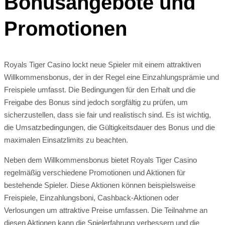
Bonusangebote und
Promotionen
Royals Tiger Casino lockt neue Spieler mit einem attraktiven
Willkommensbonus, der in der Regel eine Einzahlungsprämie und
Freispiele umfasst. Die Bedingungen für den Erhalt und die
Freigabe des Bonus sind jedoch sorgfältig zu prüfen, um
sicherzustellen, dass sie fair und realistisch sind. Es ist wichtig,
die Umsatzbedingungen, die Gültigkeitsdauer des Bonus und die
maximalen Einsatzlimits zu beachten.
Neben dem Willkommensbonus bietet Royals Tiger Casino
regelmäßig verschiedene Promotionen und Aktionen für
bestehende Spieler. Diese Aktionen können beispielsweise
Freispiele, Einzahlungsboni, Cashback-Aktionen oder
Verlosungen um attraktive Preise umfassen. Die Teilnahme an
diesen Aktionen kann die Spielerfahrung verbessern und die