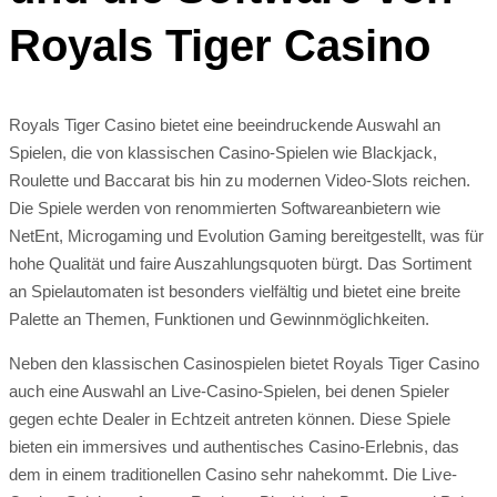
Royals Tiger Casino
Royals Tiger Casino bietet eine beeindruckende Auswahl an
Spielen, die von klassischen Casino-Spielen wie Blackjack,
Roulette und Baccarat bis hin zu modernen Video-Slots reichen.
Die Spiele werden von renommierten Softwareanbietern wie
NetEnt, Microgaming und Evolution Gaming bereitgestellt, was für
hohe Qualität und faire Auszahlungsquoten bürgt. Das Sortiment
an Spielautomaten ist besonders vielfältig und bietet eine breite
Palette an Themen, Funktionen und Gewinnmöglichkeiten.
Neben den klassischen Casinospielen bietet Royals Tiger Casino
auch eine Auswahl an Live-Casino-Spielen, bei denen Spieler
gegen echte Dealer in Echtzeit antreten können. Diese Spiele
bieten ein immersives und authentisches Casino-Erlebnis, das
dem in einem traditionellen Casino sehr nahekommt. Die Live-