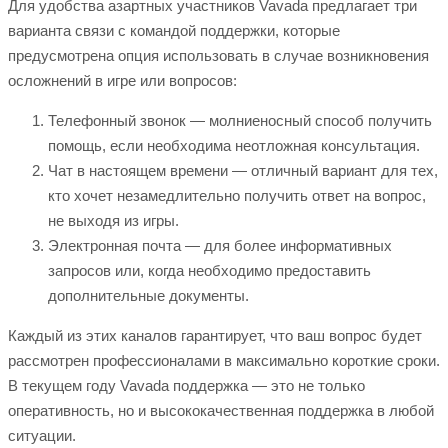
Для удобства азартных участников Vavada предлагает три
варианта связи с командой поддержки, которые
предусмотрена опция использовать в случае возникновения
осложнений в игре или вопросов:
Телефонный звонок — молниеносный способ получить
помощь, если необходима неотложная консультация.
Чат в настоящем времени — отличный вариант для тех,
кто хочет незамедлительно получить ответ на вопрос,
не выходя из игры.
Электронная почта — для более информативных
запросов или, когда необходимо предоставить
дополнительные документы.
Каждый из этих каналов гарантирует, что ваш вопрос будет
рассмотрен профессионалами в максимально короткие сроки.
В текущем году Vavada поддержка — это не только
оперативность, но и высококачественная поддержка в любой
ситуации.