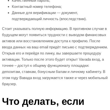
Качественный пароль;
Контактный номер телефона;
Данные для верификации — документ,
подтверждающий личность (впоследствии).
Стоит указывать полную информацию. В противном случае в
будущем могут появиться трудности с выводом финансовых
активов или восстановлением доступа к профилю. После
ввода данных на ваш email придёт письмо с подтверждением.
Открыв его и перейдя по линку, вы завершаете процедуру
активации. Только после этого будет открыт Vavada вход, а
точнее – доступ к общему функционалу площадки:
депозитам, ставкам, бонусным балам и личному кабинету. В
этом году Вавада вход загружается также и через мобильный
браузер.
Что делать, если