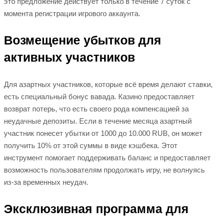
это предложение действует только в течение 7 суток с
момента регистрации игрового аккаунта.
Возмещение убытков для
активных участников
Для азартных участников, которые всё время делают ставки,
есть специальный бонус вавада. Казино предоставляет
возврат потерь, что есть своего рода компенсацией за
неудачные депозиты. Если в течение месяца азартный
участник понесет убытки от 1000 до 10.000 RUB, он может
получить 10% от этой суммы в виде кэшбека. Этот
инструмент помогает поддерживать баланс и предоставляет
возможность пользователям продолжать игру, не волнуясь
из-за временных неудач.
Эксклюзивная программа для