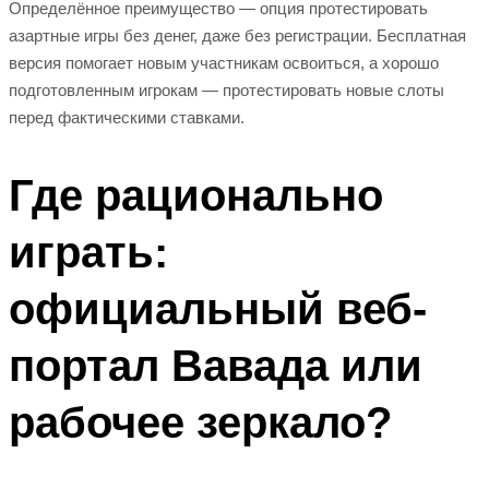
Определённое преимущество — опция протестировать
азартные игры без денег, даже без регистрации. Бесплатная
версия помогает новым участникам освоиться, а хорошо
подготовленным игрокам — протестировать новые слоты
перед фактическими ставками.
Где рационально
играть:
официальный веб-
портал Вавада или
рабочее зеркало?