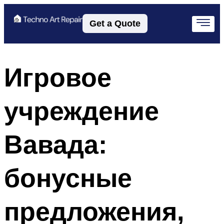
Get a Quote
Игровое
учреждение
Вавада:
бонусные
предложения,