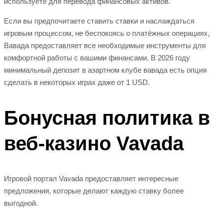
используете для перевода финансовых активов.
Если вы предпочитаете ставить ставки и наслаждаться
игровым процессом, не беспокоясь о платёжных операциях,
Вавада предоставляет все необходимые инструменты для
комфортной работы с вашими финансами. В 2026 году
минимальный депозит в азартном клубе вавада есть опция
сделать в некоторых играх даже от 1 USD.
Бонусная политика в
веб-казино Vavada
Игровой портал Vavada предоставляет интересные
предложения, которые делают каждую ставку более
выгодной.