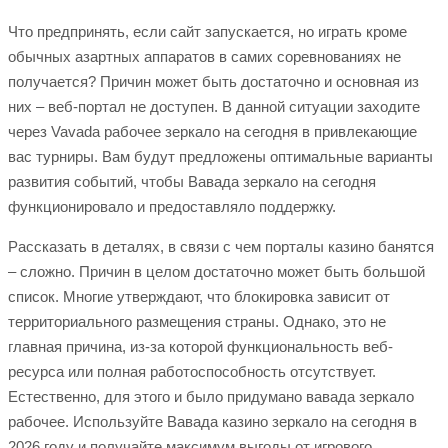
Что предпринять, если сайт запускается, но играть кроме
обычных азартных аппаратов в самих соревнованиях не
получается? Причин может быть достаточно и основная из
них – веб-портал не доступен. В данной ситуации заходите
через Vavada рабочее зеркало на сегодня в привлекающие
вас турниры. Вам будут предложены оптимальные варианты
развития событий, чтобы Вавада зеркало на сегодня
функционировало и предоставляло поддержку.
Рассказать в деталях, в связи с чем порталы казино банятся
– сложно. Причин в целом достаточно может быть большой
список. Многие утверждают, что блокировка зависит от
территориального размещения страны. Однако, это не
главная причина, из-за которой функциональность веб-
ресурса или полная работоспособность отсутствует.
Естественно, для этого и было придумано вавада зеркало
рабочее. Используйте Вавада казино зеркало на сегодня в
2026 году и получайте максимум выгоды от игрового