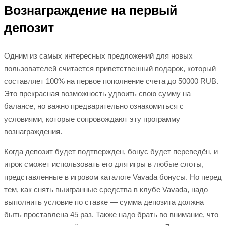
Вознаграждение на первый
депозит
Одним из самых интересных предложений для новых
пользователей считается приветственный подарок, который
составляет 100% на первое пополнение счета до 50000 RUB.
Это прекрасная возможность удвоить свою сумму на
балансе, но важно предварительно ознакомиться с
условиями, которые сопровождают эту программу
вознаграждения.
Когда депозит будет подтвержден, бонус будет переведён, и
игрок сможет использовать его для игры в любые слоты,
представленные в игровом каталоге Vavada бонусы. Но перед
тем, как снять выигранные средства в клубе Vavada, надо
выполнить условие по ставке — сумма депозита должна
быть проставлена 45 раз. Также надо брать во внимание, что