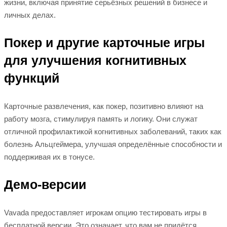
жизни, включая принятие серьёзных решений в бизнесе и
личных делах.
Покер и другие карточные игры
для улучшения когнитивных
функций
Карточные развлечения, как покер, позитивно влияют на
работу мозга, стимулируя память и логику. Они служат
отличной профилактикой когнитивных заболеваний, таких как
болезнь Альцгеймера, улучшая определённые способности и
поддерживая их в тонусе.
Демо-версии
Vavada предоставляет игрокам опцию тестировать игры в
бесплатной версии. Это означает, что вам не придётся