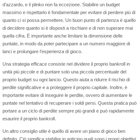
d’azzardo, e il plinko non fa eccezione. Stabilire un budget
massimo e rispettarlo è fondamentale per evitare di perdere più di
quanto ci si possa permettere. Un buon punto di partenza è quello
di decidere quanto si è disposti a rischiare e di non superare mai
quella cifra. È importante anche limitare la dimensione delle
puntate, in modo da poter partecipare a un numero maggiore di
lanci e prolungare l’esperienza di gioco.
Una strategia efficace consiste nel dividere il proprio bankroll in
unità più piccole e di puntare solo una piccola percentuale del
proprio budget su ogni lancio. Questo aiuta a ridurre il rischio di
perdite significative e a proteggere il proprio capitale. Inoltre, è
importante evitare di inseguire le perdite, ovvero di aumentare le
puntate nel tentativo di recuperare i soldi persi. Questa pratica può
portare a un ciclo di perdite sempre più grandi e può rapidamente
esaurire il proprio bankroll.
Un altro consiglio utile è quello di avere un piano di gioco ben
definito. Ciò significa stabilire in anticipo quali sono i propri obiettivi