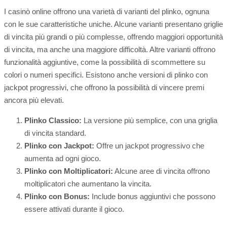
I casinò online offrono una varietà di varianti del plinko, ognuna
con le sue caratteristiche uniche. Alcune varianti presentano griglie
di vincita più grandi o più complesse, offrendo maggiori opportunità
di vincita, ma anche una maggiore difficoltà. Altre varianti offrono
funzionalità aggiuntive, come la possibilità di scommettere su
colori o numeri specifici. Esistono anche versioni di plinko con
jackpot progressivi, che offrono la possibilità di vincere premi
ancora più elevati.
Plinko Classico:
La versione più semplice, con una griglia
di vincita standard.
Plinko con Jackpot:
Offre un jackpot progressivo che
aumenta ad ogni gioco.
Plinko con Moltiplicatori:
Alcune aree di vincita offrono
moltiplicatori che aumentano la vincita.
Plinko con Bonus:
Include bonus aggiuntivi che possono
essere attivati durante il gioco.