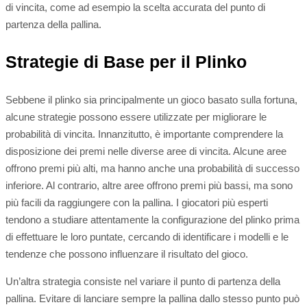
di vincita, come ad esempio la scelta accurata del punto di
partenza della pallina.
Strategie di Base per il Plinko
Sebbene il plinko sia principalmente un gioco basato sulla fortuna,
alcune strategie possono essere utilizzate per migliorare le
probabilità di vincita. Innanzitutto, è importante comprendere la
disposizione dei premi nelle diverse aree di vincita. Alcune aree
offrono premi più alti, ma hanno anche una probabilità di successo
inferiore. Al contrario, altre aree offrono premi più bassi, ma sono
più facili da raggiungere con la pallina. I giocatori più esperti
tendono a studiare attentamente la configurazione del plinko prima
di effettuare le loro puntate, cercando di identificare i modelli e le
tendenze che possono influenzare il risultato del gioco.
Un’altra strategia consiste nel variare il punto di partenza della
pallina. Evitare di lanciare sempre la pallina dallo stesso punto può