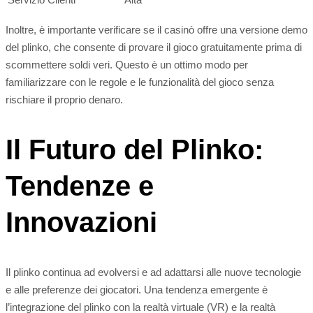
Inoltre, è importante verificare se il casinò offre una versione demo
del plinko, che consente di provare il gioco gratuitamente prima di
scommettere soldi veri. Questo è un ottimo modo per
familiarizzare con le regole e le funzionalità del gioco senza
rischiare il proprio denaro.
Il Futuro del Plinko:
Tendenze e
Innovazioni
Il plinko continua ad evolversi e ad adattarsi alle nuove tecnologie
e alle preferenze dei giocatori. Una tendenza emergente è
l’integrazione del plinko con la realtà virtuale (VR) e la realtà