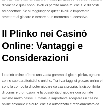
di vincita e quali sono i livelli di perdita massimi che si è disposti
ad accettare. Se si raggiungono questi livelli, è importante
smettere di giocare e tornare a un momento successivo.
Il Plinko nei Casinò
Online: Vantaggi e
Considerazioni
I casinò online offrono una vasta gamma di giochi plinko, ognuno
con le sue caratteristiche uniche. Tra i vantaggi di giocare online vi
sono la comodità di poter giocare da casa propria, la disponibilità
di bonus e promozioni, e la possibilità di giocare con puntate
minime molto basse. Tuttavia, è importante scegliere un casinò
online affidabile e sicuro, che sia autorizzato e regolamentato da