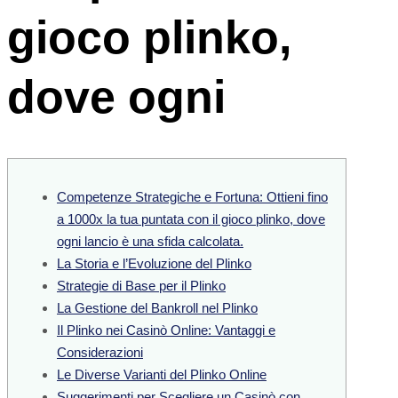
gioco plinko,
dove ogni
Competenze Strategiche e Fortuna: Ottieni fino
a 1000x la tua puntata con il gioco plinko, dove
ogni lancio è una sfida calcolata.
La Storia e l’Evoluzione del Plinko
Strategie di Base per il Plinko
La Gestione del Bankroll nel Plinko
Il Plinko nei Casinò Online: Vantaggi e
Considerazioni
Le Diverse Varianti del Plinko Online
Suggerimenti per Scegliere un Casinò con