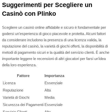
Suggerimenti per Scegliere un
Casinò con Plinko
Scegliere un casinò online affidabile e sicuro è fondamentale per
godersi un’esperienza di gioco piacevole e protetta. Alcuni fattori
da considerare includono la presenza di una licenza valida, la
reputazione del casinò, la varietà di giochi offerti, la disponibilità di
metodi di pagamento sicuri e la qualità del servizio clienti. È anche
importante leggere le recensioni di altri giocatori per farsi un’idea
della loro esperienza.
Fattore
Importanza
Licenza
Essenziale
Reputazione
Alta
Varietà di Giochi
Media
Sicurezza dei Pagamenti
Essenziale
Servizio Clienti
Alta