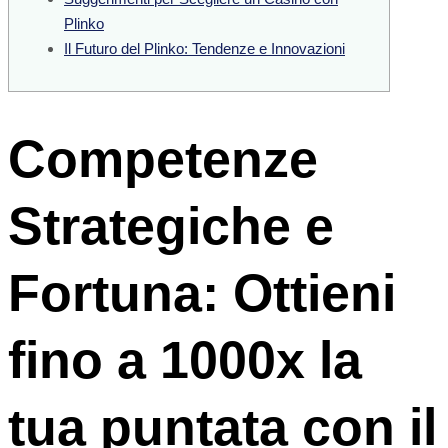
Plinko
Il Futuro del Plinko: Tendenze e Innovazioni
Competenze
Strategiche e
Fortuna: Ottieni
fino a 1000x la
tua puntata con il