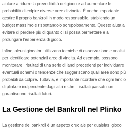
aiutare a ridurre la prevedibilità del gioco e ad aumentare le
probabilità di colpire diverse aree di vincita. È anche importante
gestire il proprio bankroll in modo responsabile, stabilendo un
budget massimo e rispettandolo scrupolosamente. Questo aiuta a
evitare di perdere più di quanto ci si possa permettere e a
prolungare l’esperienza di gioco.
Infine, alcuni giocatori utilizzano tecniche di osservazione e analisi
per identificare potenziali aree di vincita. Ad esempio, possono
monitorare i risultati di una serie di lanci precedenti per individuare
eventuali schemi o tendenze che suggeriscano quali aree sono più
probabili da colpire. Tuttavia, è importante ricordare che ogni lancio
di plinko è indipendente dagli altri e che i risultati passati non
garantiscono risultati futuri.
La Gestione del Bankroll nel Plinko
La gestione del bankroll è un aspetto cruciale per qualsiasi gioco