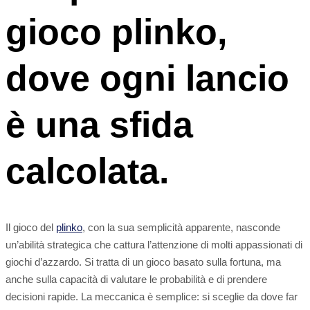
gioco plinko,
dove ogni lancio
è una sfida
calcolata.
Il gioco del
plinko
, con la sua semplicità apparente, nasconde
un’abilità strategica che cattura l’attenzione di molti appassionati di
giochi d’azzardo. Si tratta di un gioco basato sulla fortuna, ma
anche sulla capacità di valutare le probabilità e di prendere
decisioni rapide. La meccanica è semplice: si sceglie da dove far