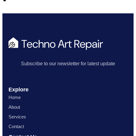
Subscribe to our newsletter for latest update
Explore
Home
About
Services
Contact