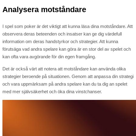
Analysera motståndare
I spel som poker är det viktigt att kunna läsa dina motståndare. Att
observera deras beteenden och insatser kan ge dig värdefull
information om deras handstyrkor och strategier. Att kunna
förutsäga vad andra spelare kan göra är en stor del av spelet och
kan ofta vara avgörande för din egen framgång.
Det är också värt att notera att motståndare kan använda olika
strategier beroende på situationen. Genom att anpassa din strategi
och vara uppmärksam på andra spelare kan du ta dig an spelet
med mer självsäkerhet och öka dina vinstchanser.