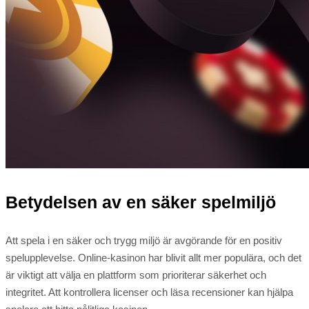
Betydelsen av en säker spelmiljö
Att spela i en säker och trygg miljö är avgörande för en positiv
spelupplevelse. Online-kasinon har blivit allt mer populära, och det
är viktigt att välja en plattform som prioriterar säkerhet och
integritet. Att kontrollera licenser och läsa recensioner kan hjälpa