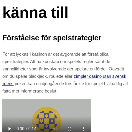
känna till
Förståelse för spelstrategier
För att lyckas i kasinon är det avgörande att förstå olika
spelstrategier. Att ha kunskap om spelets regler samt de
sannolikheter som är involverade ger spelare en fördel. Oavsett
om du spelar blackjack, roulette eller
zimpler casino utan svensk
licens
poker, kan en djupgående förståelse för spelet hjälpa dig att
fatta mer informerade beslut.