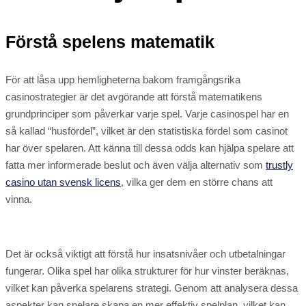
Förstå spelens matematik
För att låsa upp hemligheterna bakom framgångsrika
casinostrategier är det avgörande att förstå matematikens
grundprinciper som påverkar varje spel. Varje casinospel har en
så kallad “husfördel”, vilket är den statistiska fördel som casinot
har över spelaren. Att känna till dessa odds kan hjälpa spelare att
fatta mer informerade beslut och även välja alternativ som
trustly
casino utan svensk licens
, vilka ger dem en större chans att
vinna.
Det är också viktigt att förstå hur insatsnivåer och utbetalningar
fungerar. Olika spel har olika strukturer för hur vinster beräknas,
vilket kan påverka spelarens strategi. Genom att analysera dessa
aspekter kan spelare skapa en mer effektiv spelplan, vilket kan