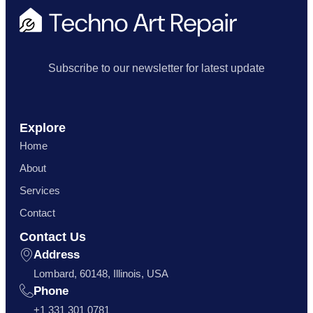
Subscribe to our newsletter for latest update
Explore
Home
About
Services
Contact
Contact Us
Address
Lombard, 60148, Illinois, USA
Phone
+1 331 301 0781