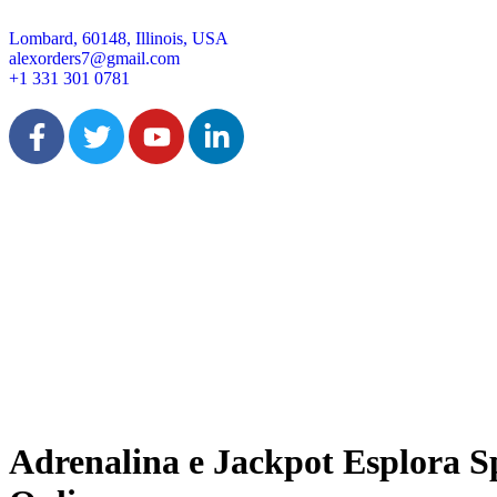
Lombard, 60148, Illinois, USA
alexorders7@gmail.com
+1 331 301 0781
Adrenalina e Jackpot Esplora S