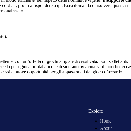
 in modo efficiente, nel rispetto delle normative vigenti. Il
supporto cli
e cordiali, pronti a rispondere a qualsiasi domanda o risolvere qualsia
ersonalizzato.
te).
nte, con un’offerta di giochi ampia e diversificata, bonus allettanti, u
ima scelta per i giocatori italiani che desiderano avvicinarsi al mondo d
uccessi e nuove opportunità per gli appassionati del gioco d’azzardo.
Explore
Home
About