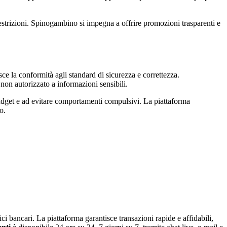
restrizioni. Spinogambino si impegna a offrire promozioni trasparenti e
ce la conformità agli standard di sicurezza e correttezza.
 non autorizzato a informazioni sensibili.
 budget e ad evitare comportamenti compulsivi. La piattaforma
o.
i bancari. La piattaforma garantisce transazioni rapide e affidabili,