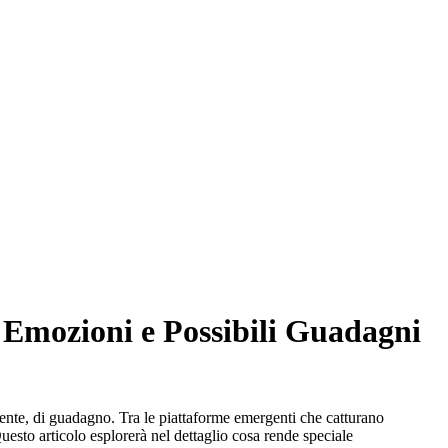
 Emozioni e Possibili Guadagni
ente, di guadagno. Tra le piattaforme emergenti che catturano
uesto articolo esplorerà nel dettaglio cosa rende speciale