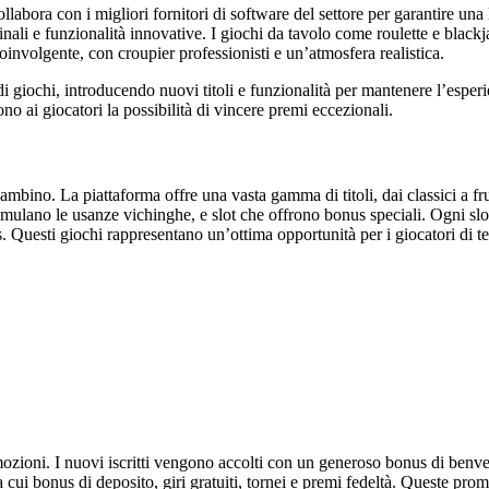
abora con i migliori fornitori di software del settore per garantire una l
inali e funzionalità innovative. I giochi da tavolo come roulette e blackj
oinvolgente, con croupier professionisti e un’atmosfera realistica.
 giochi, introducendo nuovi titoli e funzionalità per mantenere l’esper
o ai giocatori la possibilità di vincere premi eccezionali.
mbino. La piattaforma offre una vasta gamma di titoli, dai classici a frut
simulano le usanze vichinghe, e slot che offrono bonus speciali. Ogni slot
s. Questi giochi rappresentano un’ottima opportunità per i giocatori di te
oni. I nuovi iscritti vengono accolti con un generoso bonus di benvenu
tra cui bonus di deposito, giri gratuiti, tornei e premi fedeltà. Queste p