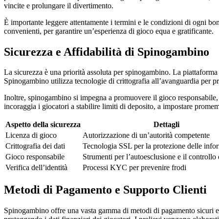
vincite e prolungare il divertimento.
È importante leggere attentamente i termini e le condizioni di ogni bo
convenienti, per garantire un’esperienza di gioco equa e gratificante.
Sicurezza e Affidabilità di Spinogambino
La sicurezza è una priorità assoluta per spinogambino. La piattaforma 
Spinogambino utilizza tecnologie di crittografia all’avanguardia per pr
Inoltre, spinogambino si impegna a promuovere il gioco responsabile, o
incoraggia i giocatori a stabilire limiti di deposito, a impostare prome
Aspetto della sicurezza
Dettagli
Licenza di gioco
Autorizzazione di un’autorità competente
Crittografia dei dati
Tecnologia SSL per la protezione delle info
Gioco responsabile
Strumenti per l’autoesclusione e il controllo
Verifica dell’identità
Processi KYC per prevenire frodi
Metodi di Pagamento e Supporto Clienti
Spinogambino offre una vasta gamma di metodi di pagamento sicuri e conv