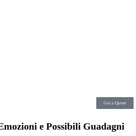
Get a Quote
Emozioni e Possibili Guadagni