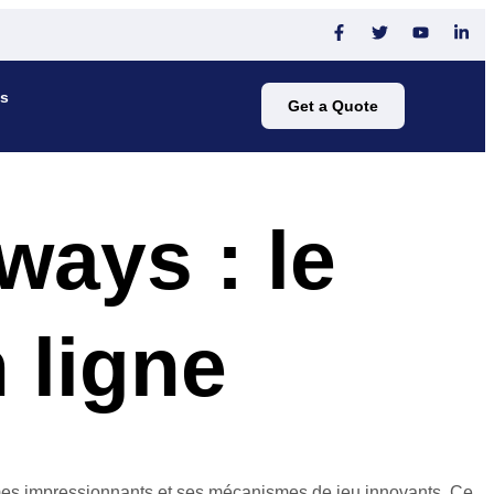
Us
Get a Quote
ays : le
 ligne
mes impressionnants et ses mécanismes de jeu innovants. Ce