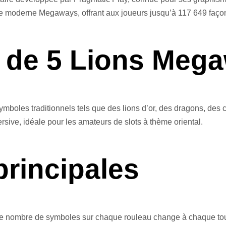
gie moderne Megaways, offrant aux joueurs jusqu’à 117 649 faço
 de 5 Lions Meg
ymboles traditionnels tels que des lions d’or, des dragons, des 
rsive, idéale pour les amateurs de slots à thème oriental.
principales
nombre de symboles sur chaque rouleau change à chaque tour, 