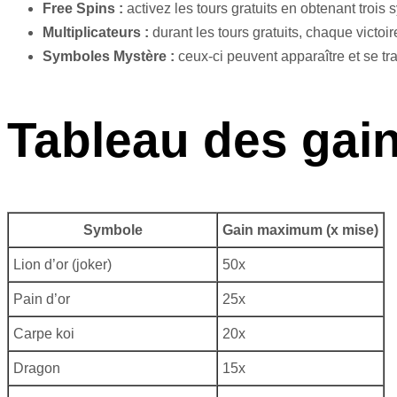
Free Spins :
activez les tours gratuits en obtenant trois
Multiplicateurs :
durant les tours gratuits, chaque victoir
Symboles Mystère :
ceux-ci peuvent apparaître et se 
Tableau des gai
Symbole
Gain maximum (x mise)
Lion d’or (joker)
50x
Pain d’or
25x
Carpe koi
20x
Dragon
15x